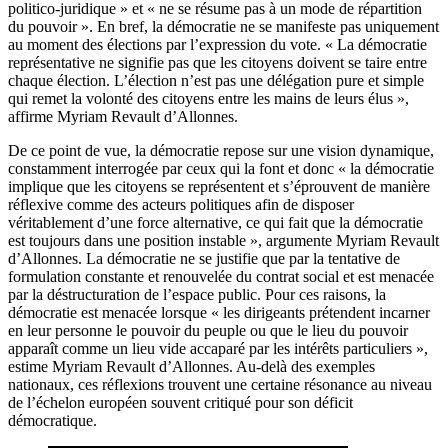
politico-juridique » et « ne se résume pas à un mode de répartition
du pouvoir ». En bref, la démocratie ne se manifeste pas uniquement
au moment des élections par l’expression du vote. « La démocratie
représentative ne signifie pas que les citoyens doivent se taire entre
chaque élection. L’élection n’est pas une délégation pure et simple
qui remet la volonté des citoyens entre les mains de leurs élus »,
affirme Myriam Revault d’Allonnes.
De ce point de vue, la démocratie repose sur une vision dynamique,
constamment interrogée par ceux qui la font et donc « la démocratie
implique que les citoyens se représentent et s’éprouvent de manière
réflexive comme des acteurs politiques afin de disposer
véritablement d’une force alternative, ce qui fait que la démocratie
est toujours dans une position instable », argumente Myriam Revault
d’Allonnes. La démocratie ne se justifie que par la tentative de
formulation constante et renouvelée du contrat social et est menacée
par la déstructuration de l’espace public. Pour ces raisons, la
démocratie est menacée lorsque « les dirigeants prétendent incarner
en leur personne le pouvoir du peuple ou que le lieu du pouvoir
apparaît comme un lieu vide accaparé par les intérêts particuliers »,
estime Myriam Revault d’Allonnes. Au-delà des exemples
nationaux, ces réflexions trouvent une certaine résonance au niveau
de l’échelon européen souvent critiqué pour son déficit
démocratique.