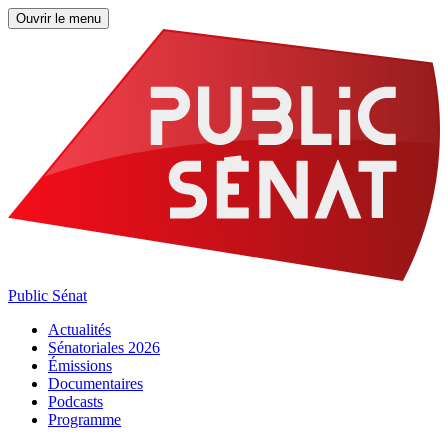
Ouvrir le menu
Public Sénat
Actualités
Sénatoriales 2026
Émissions
Documentaires
Podcasts
Programme