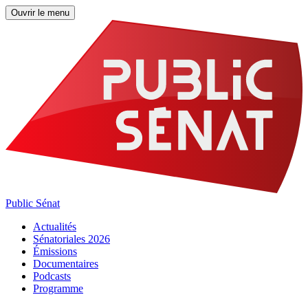
Ouvrir le menu
Public Sénat
Actualités
Sénatoriales 2026
Émissions
Documentaires
Podcasts
Programme