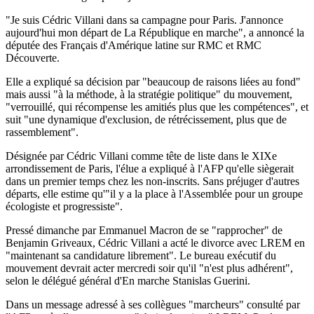
"Je suis Cédric Villani dans sa campagne pour Paris. J'annonce
aujourd'hui mon départ de La République en marche", a annoncé la
députée des Français d'Amérique latine sur RMC et RMC
Découverte.
Elle a expliqué sa décision par "beaucoup de raisons liées au fond"
mais aussi "à la méthode, à la stratégie politique" du mouvement,
"verrouillé, qui récompense les amitiés plus que les compétences", et
suit "une dynamique d'exclusion, de rétrécissement, plus que de
rassemblement".
Désignée par Cédric Villani comme tête de liste dans le XIXe
arrondissement de Paris, l'élue a expliqué à l'AFP qu'elle siègerait
dans un premier temps chez les non-inscrits. Sans préjuger d'autres
départs, elle estime qu'"il y a la place à l'Assemblée pour un groupe
écologiste et progressiste".
Pressé dimanche par Emmanuel Macron de se "rapprocher" de
Benjamin Griveaux, Cédric Villani a acté le divorce avec LREM en
"maintenant sa candidature librement". Le bureau exécutif du
mouvement devrait acter mercredi soir qu'il "n'est plus adhérent",
selon le délégué général d'En marche Stanislas Guerini.
Dans un message adressé à ses collègues "marcheurs" consulté par