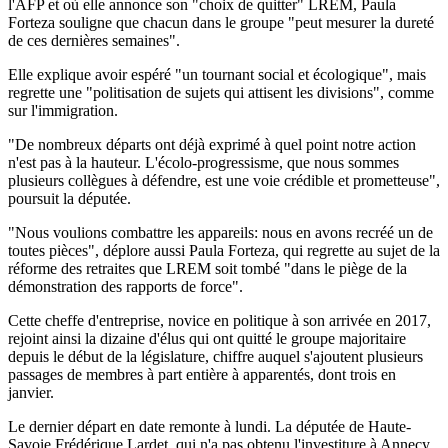
l'AFP et où elle annonce son "choix de quitter" LREM, Paula
Forteza souligne que chacun dans le groupe "peut mesurer la dureté
de ces dernières semaines".
Elle explique avoir espéré "un tournant social et écologique", mais
regrette une "politisation de sujets qui attisent les divisions", comme
sur l'immigration.
"De nombreux départs ont déjà exprimé à quel point notre action
n'est pas à la hauteur. L'écolo-progressisme, que nous sommes
plusieurs collègues à défendre, est une voie crédible et prometteuse",
poursuit la députée.
"Nous voulions combattre les appareils: nous en avons recréé un de
toutes pièces", déplore aussi Paula Forteza, qui regrette au sujet de la
réforme des retraites que LREM soit tombé "dans le piège de la
démonstration des rapports de force".
Cette cheffe d'entreprise, novice en politique à son arrivée en 2017,
rejoint ainsi la dizaine d'élus qui ont quitté le groupe majoritaire
depuis le début de la législature, chiffre auquel s'ajoutent plusieurs
passages de membres à part entière à apparentés, dont trois en
janvier.
Le dernier départ en date remonte à lundi. La députée de Haute-
Savoie Frédérique Lardet, qui n'a pas obtenu l'investiture à Annecy