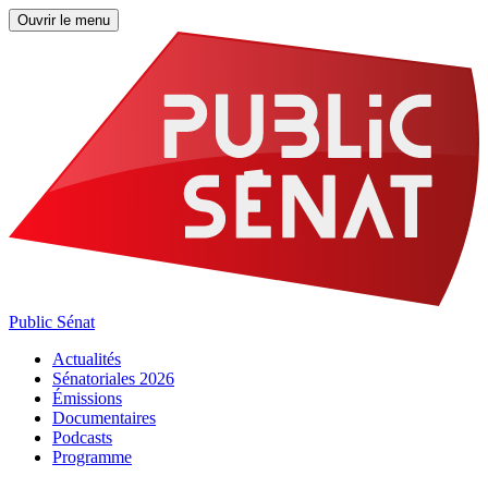
Ouvrir le menu
Public Sénat
Actualités
Sénatoriales 2026
Émissions
Documentaires
Podcasts
Programme