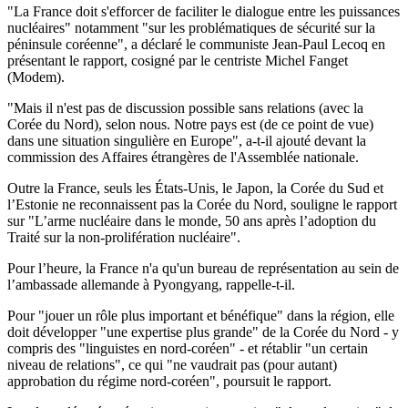
"La France doit s'efforcer de faciliter le dialogue entre les puissances
nucléaires" notamment "sur les problématiques de sécurité sur la
péninsule coréenne", a déclaré le communiste Jean-Paul Lecoq en
présentant le rapport, cosigné par le centriste Michel Fanget
(Modem).
"Mais il n'est pas de discussion possible sans relations (avec la
Corée du Nord), selon nous. Notre pays est (de ce point de vue)
dans une situation singulière en Europe", a-t-il ajouté devant la
commission des Affaires étrangères de l'Assemblée nationale.
Outre la France, seuls les États-Unis, le Japon, la Corée du Sud et
l’Estonie ne reconnaissent pas la Corée du Nord, souligne le rapport
sur "L’arme nucléaire dans le monde, 50 ans après l’adoption du
Traité sur la non-prolifération nucléaire".
Pour l’heure, la France n'a qu'un bureau de représentation au sein de
l’ambassade allemande à Pyongyang, rappelle-t-il.
Pour "jouer un rôle plus important et bénéfique" dans la région, elle
doit développer "une expertise plus grande" de la Corée du Nord - y
compris des "linguistes en nord-coréen" - et rétablir "un certain
niveau de relations", ce qui "ne vaudrait pas (pour autant)
approbation du régime nord-coréen", poursuit le rapport.