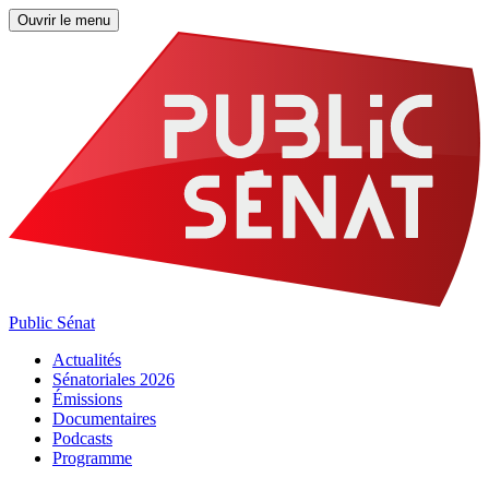
Ouvrir le menu
Public Sénat
Actualités
Sénatoriales 2026
Émissions
Documentaires
Podcasts
Programme