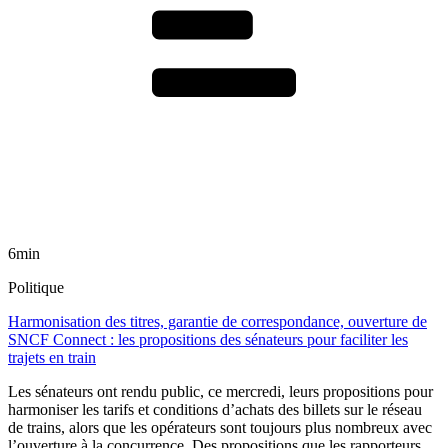
6min
Politique
Harmonisation des titres, garantie de correspondance, ouverture de
SNCF Connect : les propositions des sénateurs pour faciliter les
trajets en train
Les sénateurs ont rendu public, ce mercredi, leurs propositions pour
harmoniser les tarifs et conditions d’achats des billets sur le réseau
de trains, alors que les opérateurs sont toujours plus nombreux avec
l’ouverture à la concurrence. Des propositions que les rapporteurs