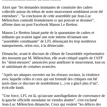
Alors que "les demandes insistantes de construire des cadres
collectifs autour du tribun de notre mouvement semblaient avoir été
entendues", "la conclusion de cette assemblée par Jean-Luc
Mélenchon contredit frontalement ce qui pouvait se dessiner",
affirme dans un post Facebook Manon Le Bretton.
Manon Le Bretton faisait partie de la quarantaine de cadres et
militants qui avaient signé une note interne réclamant une
"assemblée constituante" de LFI, dénonçant les trop nombreux
manquements, selon eux, à la démocratie.
Dimanche, avant le discours de clôture de l'assemblée représentative
des insoumis par M. Mélenchon, elle avait critiqué auprès de l'AFP
les "demi-mesures" annoncées pour améliorer le mouvement, tout en
se satisfaisant de certaines avancées.
"Après ses attaques ouvertes sur les réseaux sociaux, la virulence
avec laquelle celles et ceux qui ont formulé des critiques ont été
taxés dans ce discours de nombrilisme (...) en a glacé plus d’un",
écrit-elle lundi.
"Une force, LFI, est là, qu'aucune autoflagellation de convenance de
la gauche officielle mondaine ne viendra abattre", s'est exclamé
Jean-Luc Mélenchon dimanche. Ceux qui veulent "les délices des