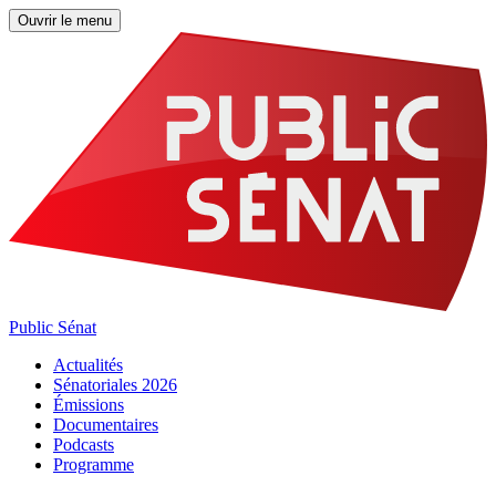
Ouvrir le menu
Public Sénat
Actualités
Sénatoriales 2026
Émissions
Documentaires
Podcasts
Programme