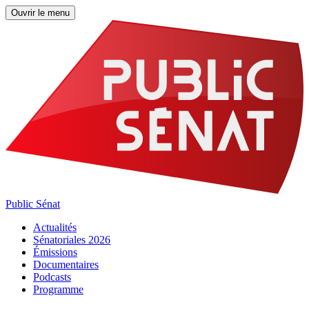
Ouvrir le menu
Public Sénat
Actualités
Sénatoriales 2026
Émissions
Documentaires
Podcasts
Programme