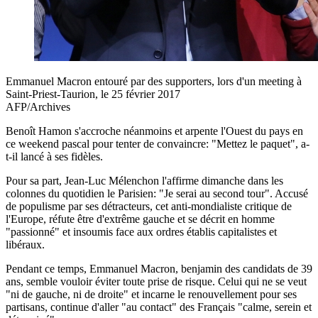
Emmanuel Macron entouré par des supporters, lors d'un meeting à
Saint-Priest-Taurion, le 25 février 2017
AFP/Archives
Benoît Hamon s'accroche néanmoins et arpente l'Ouest du pays en
ce weekend pascal pour tenter de convaincre: "Mettez le paquet", a-
t-il lancé à ses fidèles.
Pour sa part, Jean-Luc Mélenchon l'affirme dimanche dans les
colonnes du quotidien le Parisien: "Je serai au second tour". Accusé
de populisme par ses détracteurs, cet anti-mondialiste critique de
l'Europe, réfute être d'extrême gauche et se décrit en homme
"passionné" et insoumis face aux ordres établis capitalistes et
libéraux.
Pendant ce temps, Emmanuel Macron, benjamin des candidats de 39
ans, semble vouloir éviter toute prise de risque. Celui qui ne se veut
"ni de gauche, ni de droite" et incarne le renouvellement pour ses
partisans, continue d'aller "au contact" des Français "calme, serein et