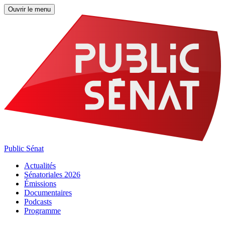
Ouvrir le menu
Public Sénat
Actualités
Sénatoriales 2026
Émissions
Documentaires
Podcasts
Programme