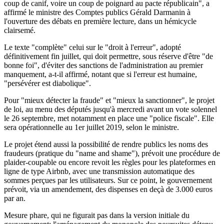
coup de canif, voire un coup de poignard au pacte républicain", a
affirmé le ministre des Comptes publics Gérald Darmanin à
l'ouverture des débats en première lecture, dans un hémicycle
clairsemé.
Le texte "complète" celui sur le "droit à l'erreur", adopté
définitivement fin juillet, qui doit permettre, sous réserve d'être "de
bonne foi", d'éviter des sanctions de l'administration au premier
manquement, a-t-il affirmé, notant que si l'erreur est humaine,
"persévérer est diabolique".
Pour "mieux détecter la fraude" et "mieux la sanctionner", le projet
de loi, au menu des députés jusqu'à mercredi avant un vote solennel
le 26 septembre, met notamment en place une "police fiscale". Elle
sera opérationnelle au 1er juillet 2019, selon le ministre.
Le projet étend aussi la possibilité de rendre publics les noms des
fraudeurs (pratique du "name and shame"), prévoit une procédure de
plaider-coupable ou encore revoit les règles pour les plateformes en
ligne de type Airbnb, avec une transmission automatique des
sommes perçues par les utilisateurs. Sur ce point, le gouvernement
prévoit, via un amendement, des dispenses en deçà de 3.000 euros
par an.
Mesure phare, qui ne figurait pas dans la version initiale du