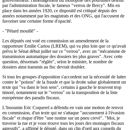
gouvernement: l'aménagement du monopole des poursuites détenu
par l'administration fiscale, le fameux "verrou de Bercy". Mis en
place dans les années 1920, ce dispositif est critiqué depuis des
années notamment par les magistrats et des ONG, qui l'accusent de
favoriser une certaine forme d'opacité.
- "Pétard mouillé" -
Les députés ont voté en commission un amendement de la
rapporteure Emilie Cariou (LREM), qui va plus loin que ce qu'avait
prévu le Sénat début juillet sur ce "verrou", avec un "mécanisme de
transmission automatique des dossiers les plus graves". Avec cette
question, désormais "réglée", selon le ministre, le nombre de
dossiers ainsi transmis au fisc devrait doubler.
Si tous les groupes d'opposition s'accordent sur la nécessité de lutter
contre le "poison" de la fraude et que la droite salue globalement un
texte qui "va dans le bon sens", certains à gauche le trouvent trop
timoré, notamment sur le "verrou" ou la transposition de la liste
européenne des paradis fiscaux.
L'Insoumis Eric Coquerel a défendu en vain une motion de renvoi
en commission, d'un texte qui ne s'attaque "aucunement à l'évasion
fiscale" et risque d'être "une rustine sur un pneu crevé". "Moi, je
traverse la rue et je vous trouve tous les jours des montages fiscaux
agressifs", a affirmé le député, dans un clin d'oeil aux conseils du