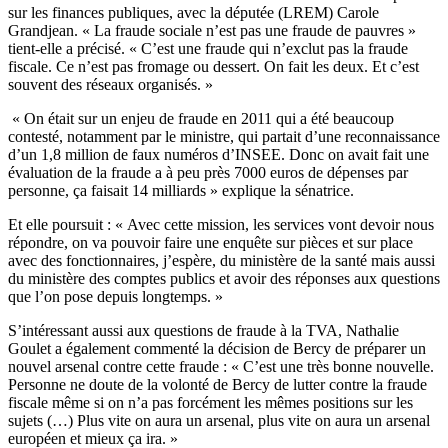
sur les finances publiques, avec la députée (LREM) Carole
Grandjean. « La fraude sociale n’est pas une fraude de pauvres »
tient-elle a précisé. « C’est une fraude qui n’exclut pas la fraude
fiscale. Ce n’est pas fromage ou dessert. On fait les deux. Et c’est
souvent des réseaux organisés. »
« On était sur un enjeu de fraude en 2011 qui a été beaucoup
contesté, notamment par le ministre, qui partait d’une reconnaissance
d’un 1,8 million de faux numéros d’INSEE. Donc on avait fait une
évaluation de la fraude a à peu près 7000 euros de dépenses par
personne, ça faisait 14 milliards » explique la sénatrice.
Et elle poursuit : « Avec cette mission, les services vont devoir nous
répondre, on va pouvoir faire une enquête sur pièces et sur place
avec des fonctionnaires, j’espère, du ministère de la santé mais aussi
du ministère des comptes publics et avoir des réponses aux questions
que l’on pose depuis longtemps. »
S’intéressant aussi aux questions de fraude à la TVA, Nathalie
Goulet a également commenté la décision de Bercy de préparer un
nouvel arsenal contre cette fraude : « C’est une très bonne nouvelle.
Personne ne doute de la volonté de Bercy de lutter contre la fraude
fiscale même si on n’a pas forcément les mêmes positions sur les
sujets (…) Plus vite on aura un arsenal, plus vite on aura un arsenal
européen et mieux ça ira. »