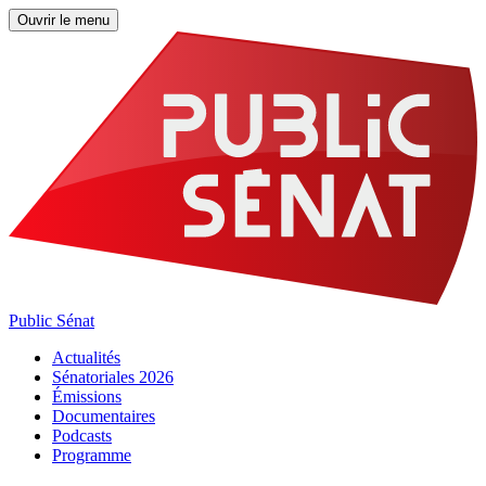
Ouvrir le menu
Public Sénat
Actualités
Sénatoriales 2026
Émissions
Documentaires
Podcasts
Programme