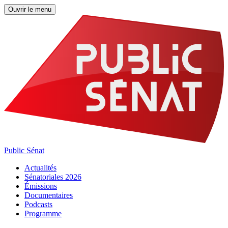
Ouvrir le menu
Public Sénat
Actualités
Sénatoriales 2026
Émissions
Documentaires
Podcasts
Programme