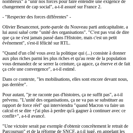
nombreux" à "unir nos forces pour faire entendre une exigence de
changement de cap social", a-t-il assuré sur France 2.
- "Respecter des forces différentes" -
Olivier Besancenot, porte-parole du Nouveau parti anticapitaliste, a
lui aussi salué cette "unité des organisations". "C'est pas vrai de dire
que ça ne s'est jamais passé dans l'Histoire, mais c'est un petit
événement", s'est-il félicité sur RTL.
"Quand d'un côté vous avez la politique qui (...) consiste à donner
aux plus riches parmi les plus riches et qu'au reste de la population
vous demandez de se serrer la ceinture, ça agace, ça énerve et de fait
ça crée une convergence", a-t-il estimé.
Dans ce contexte, "les mobilisations, elles sont encore devant nous,
pas derrière".
Pour autant, "je ne raconte pas d'histoires, ça ne suffit pas", a-t-il
prévenu. "L'unité des organisations, ça ne va pas se substituer au
rapport de force réel" qui interviendra "quand Macron va faire un
calcul et se dire +j'ai plus à perdre qu'à gagner à continuer avec ce
conflit+", a-t-il avancé.
"Une victoire serait par exemple d'obtenir concrètement le retrait de
Parcoursup" et de la réforme de SNCF, a-t-il jugé, en appelant les