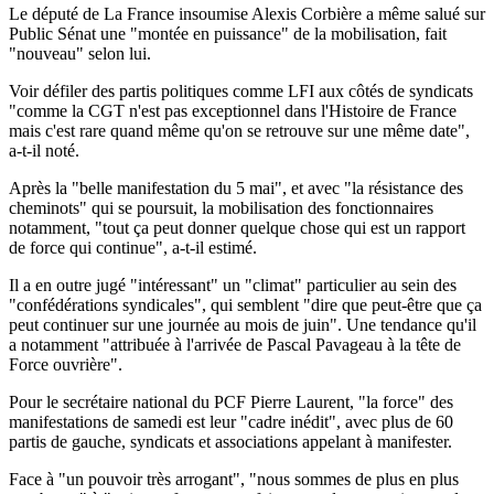
Le député de La France insoumise Alexis Corbière a même salué sur
Public Sénat une "montée en puissance" de la mobilisation, fait
"nouveau" selon lui.
Voir défiler des partis politiques comme LFI aux côtés de syndicats
"comme la CGT n'est pas exceptionnel dans l'Histoire de France
mais c'est rare quand même qu'on se retrouve sur une même date",
a-t-il noté.
Après la "belle manifestation du 5 mai", et avec "la résistance des
cheminots" qui se poursuit, la mobilisation des fonctionnaires
notamment, "tout ça peut donner quelque chose qui est un rapport
de force qui continue", a-t-il estimé.
Il a en outre jugé "intéressant" un "climat" particulier au sein des
"confédérations syndicales", qui semblent "dire que peut-être que ça
peut continuer sur une journée au mois de juin". Une tendance qu'il
a notamment "attribuée à l'arrivée de Pascal Pavageau à la tête de
Force ouvrière".
Pour le secrétaire national du PCF Pierre Laurent, "la force" des
manifestations de samedi est leur "cadre inédit", avec plus de 60
partis de gauche, syndicats et associations appelant à manifester.
Face à "un pouvoir très arrogant", "nous sommes de plus en plus