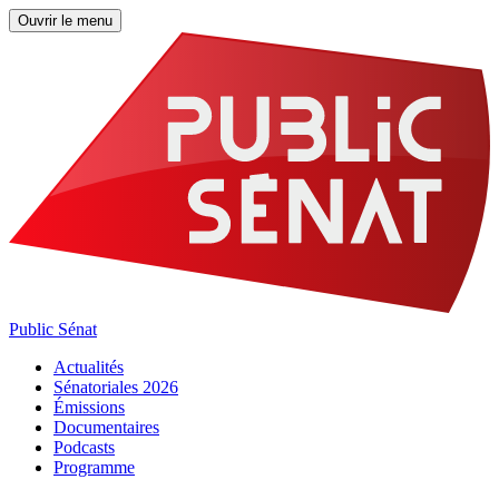
Ouvrir le menu
Public Sénat
Actualités
Sénatoriales 2026
Émissions
Documentaires
Podcasts
Programme