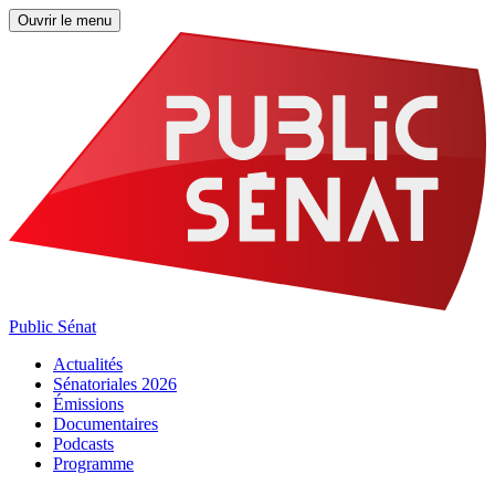
Ouvrir le menu
Public Sénat
Actualités
Sénatoriales 2026
Émissions
Documentaires
Podcasts
Programme