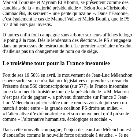
Marisol Touraine et Myriam El Khomri, se présentent comme des
candidats de la « majorité présidentielle ». Selon Jean-Christophe
Cambadélis, ils seraient « une petite quinzaine ». Dans l’Essonne,
c’est également le cas de Manuel Valls et Malek Boutih, que le PS
n’a d’ailleurs pas investis.
D’autres enfin font campagne sans arborer sur leurs affiches le logo
le poing à la rose. Dès le lendemain des élections, le PS s’engagera
dans un processus de restructuration. Le premier secrétaire n’exclut
d’ailleurs pas un changement de nom ou de siège.
Le troisième tour pour la France insoumise
Fort de ses 19,58% en avril, le mouvement de Jean-Luc Mélenchon
espère surfer sur ce résultat aux législatives et prendre sa revanche.
Présente dans 560 circonscriptions (sur 577), la France insoumise
joue clairement le troisième tour de la présidentielle. « M. Macron
n’est pas sûr de gagner », a prévenu dimanche sur France 3 Jean-
Luc Mélenchon qui considère que le rendez-vous de juin sera un
match à trois : entre « la grande coalition PS-droite au milieu »,
« l’alternative d’extrême-droite » et son mouvement qu’il présente
comme « l’alternative humaniste, écologique et sociale ».
Dans cette nouvelle campagne, l’enjeu de Jean-Luc Mélenchon est
d’apparaître comme la nouvelle force principale à gauche. « Je ne