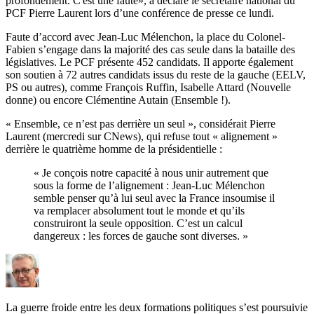
profondément. C'est une faute», a déclaré le secrétaire national du
PCF Pierre Laurent lors d’une conférence de presse ce lundi.
Faute d’accord avec Jean-Luc Mélenchon, la place du Colonel-
Fabien s’engage dans la majorité des cas seule dans la bataille des
législatives. Le PCF présente 452 candidats. Il apporte également
son soutien à 72 autres candidats issus du reste de la gauche (EELV,
PS ou autres), comme François Ruffin, Isabelle Attard (Nouvelle
donne) ou encore Clémentine Autain (Ensemble !).
« Ensemble, ce n’est pas derrière un seul », considérait Pierre
Laurent (mercredi sur CNews), qui refuse tout « alignement »
derrière le quatrième homme de la présidentielle :
« Je conçois notre capacité à nous unir autrement que
sous la forme de l’alignement : Jean-Luc Mélenchon
semble penser qu’à lui seul avec la France insoumise il
va remplacer absolument tout le monde et qu’ils
construiront la seule opposition. C’est un calcul
dangereux : les forces de gauche sont diverses. »
La guerre froide entre les deux formations politiques s’est poursuivie