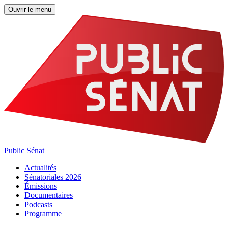
Ouvrir le menu
Public Sénat
Actualités
Sénatoriales 2026
Émissions
Documentaires
Podcasts
Programme