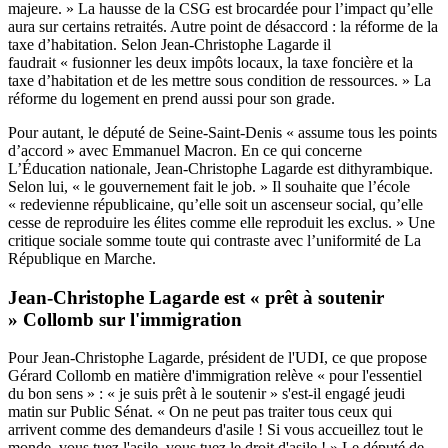
majeure. » La hausse de la CSG est brocardée pour l’impact qu’elle
aura sur certains retraités. Autre point de désaccord : la réforme de la
taxe d’habitation. Selon Jean-Christophe Lagarde il
faudrait « fusionner les deux impôts locaux, la taxe foncière et la
taxe d’habitation et de les mettre sous condition de ressources. » La
réforme du logement en prend aussi pour son grade.
Pour autant, le député de Seine-Saint-Denis « assume tous les points
d’accord » avec Emmanuel Macron. En ce qui concerne
L’Éducation nationale, Jean-Christophe Lagarde est dithyrambique.
Selon lui, « le gouvernement fait le job. » Il souhaite que l’école
« redevienne républicaine, qu’elle soit un ascenseur social, qu’elle
cesse de reproduire les élites comme elle reproduit les exclus. » Une
critique sociale somme toute qui contraste avec l’uniformité de La
République en Marche.
Jean-Christophe Lagarde est « prêt à soutenir
» Collomb sur l'immigration
Pour Jean-Christophe Lagarde, président de l'UDI, ce que propose
Gérard Collomb en matière d'immigration relève « pour l'essentiel
du bon sens » : « je suis prêt à le soutenir » s'est-il engagé jeudi
matin sur Public Sénat. « On ne peut pas traiter tous ceux qui
arrivent comme des demandeurs d'asile ! Si vous accueillez tout le
monde, vous tuez l'asile, vous tuez le droit d'asile ! » Le député de