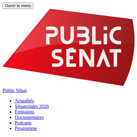
Ouvrir le menu
Public Sénat
Actualités
Sénatoriales 2026
Émissions
Documentaires
Podcasts
Programme