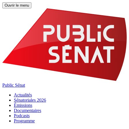
Ouvrir le menu
Public Sénat
Actualités
Sénatoriales 2026
Émissions
Documentaires
Podcasts
Programme