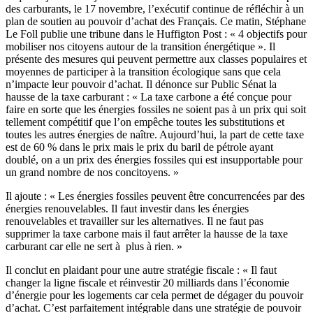
des carburants, le 17 novembre, l’exécutif continue de réfléchir à un
plan de soutien au pouvoir d’achat des Français. Ce matin, Stéphane
Le Foll publie une tribune dans le Huffigton Post : « 4 objectifs pour
mobiliser nos citoyens autour de la transition énergétique ». Il
présente des mesures qui peuvent permettre aux classes populaires et
moyennes de participer à la transition écologique sans que cela
n’impacte leur pouvoir d’achat. Il dénonce sur Public Sénat la
hausse de la taxe carburant : « La taxe carbone a été conçue pour
faire en sorte que les énergies fossiles ne soient pas à un prix qui soit
tellement compétitif que l’on empêche toutes les substitutions et
toutes les autres énergies de naître. Aujourd’hui, la part de cette taxe
est de 60 % dans le prix mais le prix du baril de pétrole ayant
doublé, on a un prix des énergies fossiles qui est insupportable pour
un grand nombre de nos concitoyens. »
Il ajoute : « Les énergies fossiles peuvent être concurrencées par des
énergies renouvelables. Il faut investir dans les énergies
renouvelables et travailler sur les alternatives. Il ne faut pas
supprimer la taxe carbone mais il faut arrêter la hausse de la taxe
carburant car elle ne sert à plus à rien. »
Il conclut en plaidant pour une autre stratégie fiscale : « Il faut
changer la ligne fiscale et réinvestir 20 milliards dans l’économie
d’énergie pour les logements car cela permet de dégager du pouvoir
d’achat. C’est parfaitement intégrable dans une stratégie de pouvoir