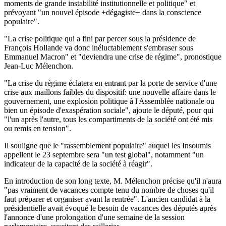
moments de grande instabilité institutionnelle et politique" et
prévoyant "un nouvel épisode +dégagiste+ dans la conscience
populaire".
"La crise politique qui a fini par percer sous la présidence de
François Hollande va donc inéluctablement s'embraser sous
Emmanuel Macron" et "deviendra une crise de régime", pronostique
Jean-Luc Mélenchon.
"La crise du régime éclatera en entrant par la porte de service d'une
crise aux maillons faibles du dispositif: une nouvelle affaire dans le
gouvernement, une explosion politique à l'Assemblée nationale ou
bien un épisode d'exaspération sociale", ajoute le député, pour qui
"l'un après l'autre, tous les compartiments de la société ont été mis
ou remis en tension".
Il souligne que le "rassemblement populaire" auquel les Insoumis
appellent le 23 septembre sera "un test global", notamment "un
indicateur de la capacité de la société à réagir".
En introduction de son long texte, M. Mélenchon précise qu'il n'aura
"pas vraiment de vacances compte tenu du nombre de choses qu'il
faut préparer et organiser avant la rentrée". L'ancien candidat à la
présidentielle avait évoqué le besoin de vacances des députés après
l'annonce d'une prolongation d'une semaine de la session