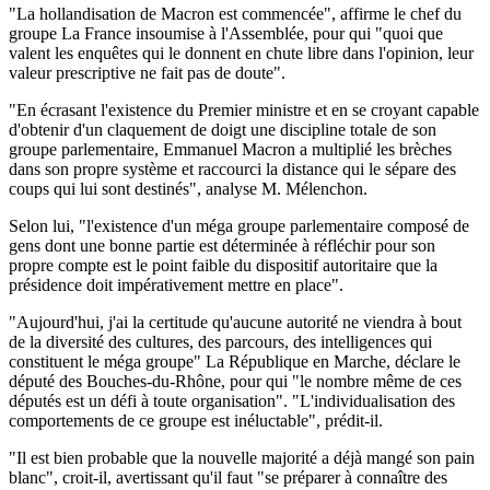
"La hollandisation de Macron est commencée", affirme le chef du
groupe La France insoumise à l'Assemblée, pour qui "quoi que
valent les enquêtes qui le donnent en chute libre dans l'opinion, leur
valeur prescriptive ne fait pas de doute".
"En écrasant l'existence du Premier ministre et en se croyant capable
d'obtenir d'un claquement de doigt une discipline totale de son
groupe parlementaire, Emmanuel Macron a multiplié les brèches
dans son propre système et raccourci la distance qui le sépare des
coups qui lui sont destinés", analyse M. Mélenchon.
Selon lui, "l'existence d'un méga groupe parlementaire composé de
gens dont une bonne partie est déterminée à réfléchir pour son
propre compte est le point faible du dispositif autoritaire que la
présidence doit impérativement mettre en place".
"Aujourd'hui, j'ai la certitude qu'aucune autorité ne viendra à bout
de la diversité des cultures, des parcours, des intelligences qui
constituent le méga groupe" La République en Marche, déclare le
député des Bouches-du-Rhône, pour qui "le nombre même de ces
députés est un défi à toute organisation". "L'individualisation des
comportements de ce groupe est inéluctable", prédit-il.
"Il est bien probable que la nouvelle majorité a déjà mangé son pain
blanc", croit-il, avertissant qu'il faut "se préparer à connaître des