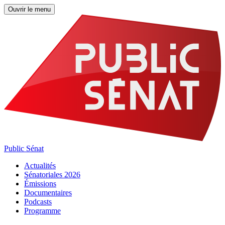
Ouvrir le menu
Public Sénat
Actualités
Sénatoriales 2026
Émissions
Documentaires
Podcasts
Programme