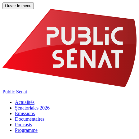
Ouvrir le menu
Public Sénat
Actualités
Sénatoriales 2026
Émissions
Documentaires
Podcasts
Programme