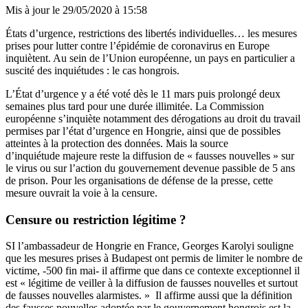
Mis à jour le
29/05/2020 à 15:58
États d’urgence, restrictions des libertés individuelles… les mesures
prises pour lutter contre l’épidémie de coronavirus en Europe
inquiètent. Au sein de l’Union européenne, un pays en particulier a
suscité des inquiétudes : le cas hongrois.
L’État d’urgence y a été voté dès le 11 mars puis prolongé deux
semaines plus tard pour une durée illimitée. La Commission
européenne s’inquiète notamment des dérogations au droit du travail
permises par l’état d’urgence en Hongrie, ainsi que de possibles
atteintes à la protection des données. Mais la source
d’inquiétude majeure reste la diffusion de « fausses nouvelles » sur
le virus ou sur l’action du gouvernement devenue passible de 5 ans
de prison. Pour les organisations de défense de la presse, cette
mesure ouvrait la voie à la censure.
Censure ou restriction légitime ?
SI l’ambassadeur de Hongrie en France, Georges Karolyi souligne
que les mesures prises à Budapest ont permis de limiter le nombre de
victime, -500 fin mai- il affirme que dans ce contexte exceptionnel il
est « légitime de veiller à la diffusion de fausses nouvelles et surtout
de fausses nouvelles alarmistes. » Il affirme aussi que la définition
des fausses nouvelles adoptée par le gouvernement hongrois est la