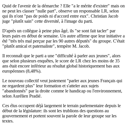
Quid de l'avenir de la démarche ? Elle "a le mérite d'exister" mais on
ne peut les classer "nulle part", observe un responsable LR, selon
qui ils n'ont "pas de poids ni d'accord entre eux". Christian Jacob
juge "plutôt sain" cette diversité, à l'image du parti.
D'après un collègue à peine plus âgé, ils "se sont fait tacler" par
leurs pairs en début de semaine. Un autre affirme que leur initiative a
été "très très mal perçue par les 90 autres députés" du groupe. C'était
"plutôt amical et paternaliste", tempère M. Jacob.
Il reconnaît que le parti a une "difficulté à parler aux jeunes", alors
que selon plusieurs enquêtes, le score de LR chez les moins de 35
ans était encore inférieur au résultat global historiquement bas aux
européennes (8,48%).
Le nouveau collectif veut justement "parler aux jeunes Français qui
ne regardent plus" leur formation et s'atteler aux sujets
"abandonnés" par la droite comme le handicap ou l'environnement,
selon Aurélien Pradié.
Ces élus occupent déjà largement le terrain parlementaire depuis le
début de la législature: ils sont les trublions des questions au
gouvernement et portent souvent la parole de leur groupe sur les
textes.