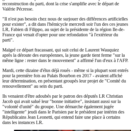
reconstruction du parti, dont la crise s'amplifie avec le départ de
Valérie Pécresse.
"Il n'est pas besoin chez nous de surjouer des différences artificielles
pour exister", a dit dans l'hémicycle mercredi soir l'un des ces jeunes
LR, Fabien di Filippo, au sujet de la présidente de la région Ile-de-
France qui venait d'opter pour une refondation "à l'extérieur du
parti".
Malgré ce départ fracassant, qui suit celui de Laurent Wauquiez
après la déroute des européennes, la jeune garde tient ferme "sur la
même ligne : rester dans le mouvement" a affirmé l'un d'eux à l'AFP.
Mardi, cette dizaine d'élus déjà roués - même si la plupart sont entrés
pour la première fois au Palais Bourbon en 2017 - avaient affiché
leur détermination, en présentant groupés leur projet de "Comité du
renouvellement" au sein du parti.
Ils venaient d'être adoubés par le patron des députés LR Christian
Jacob qui avait salué leur "bonne initiative", insistant aussi sur la
"volonté d'unité" du groupe. Une démarche également jugée
"intelligente" jeudi dans le Parisien par le président par intérim des
Républicains Jean Leonetti, qui entend faire une place à certains
dans les instances LR.