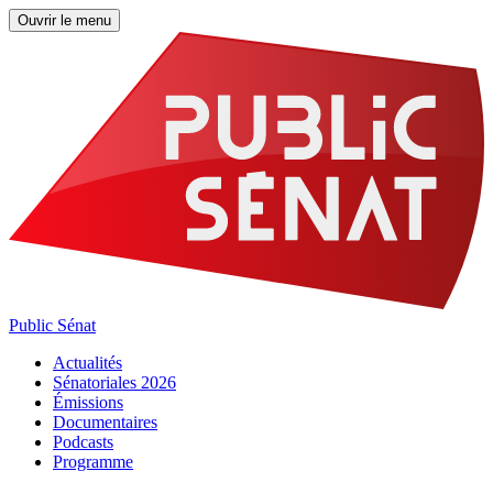
Ouvrir le menu
Public Sénat
Actualités
Sénatoriales 2026
Émissions
Documentaires
Podcasts
Programme