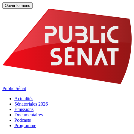
Ouvrir le menu
Public Sénat
Actualités
Sénatoriales 2026
Émissions
Documentaires
Podcasts
Programme