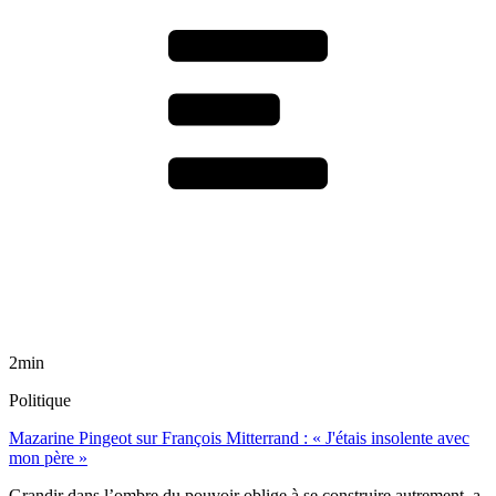
2min
Politique
Mazarine Pingeot sur François Mitterrand : « J'étais insolente avec
mon père »
Grandir dans l’ombre du pouvoir oblige à se construire autrement, a