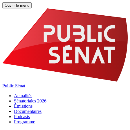
Ouvrir le menu
Public Sénat
Actualités
Sénatoriales 2026
Émissions
Documentaires
Podcasts
Programme