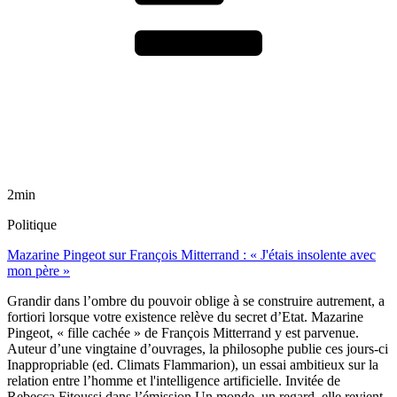
2min
Politique
Mazarine Pingeot sur François Mitterrand : « J'étais insolente avec
mon père »
Grandir dans l’ombre du pouvoir oblige à se construire autrement, a
fortiori lorsque votre existence relève du secret d’Etat. Mazarine
Pingeot, « fille cachée » de François Mitterrand y est parvenue.
Auteur d’une vingtaine d’ouvrages, la philosophe publie ces jours-ci
Inappropriable (ed. Climats Flammarion), un essai ambitieux sur la
relation entre l’homme et l'intelligence artificielle. Invitée de
Rebecca Fitoussi dans l’émission Un monde, un regard, elle revient