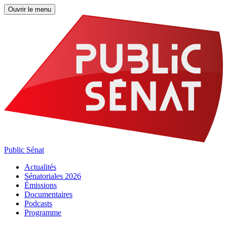
Ouvrir le menu
Public Sénat
Actualités
Sénatoriales 2026
Émissions
Documentaires
Podcasts
Programme