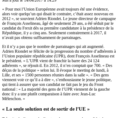
Mis à jour le
14/04/2017 à 14:29
« Pour moi l’Union Européenne avait toujours été une évidence,
alors voir quelqu’un qui disait le contraire, c’était assez nouveau en
2012 », se souvient Adrien Riondet. Le jeune directeur de campagne
de François Asselineau, âgé de seulement 29 ans, a été séduit par le
candidat du Frexit dès sa première candidature à la présidence de la
République, il y a cinq ans. Seulement contrairement à 2017, il
n’avait pas obtenu suffisamment de parrainages.
Et il n’y a pas que le nombre de parrainages qui ait augmenté.
Adrien Riondet se félicite de la progression du nombre d’adhérents à
l’Union populaire républicaine (UPR), dont François Asselineau est
le président. « L’UPR vient de franchir la barre des 24 124
adhérents », se réjouit-il. En 2012, il n’en comptait que 700. « Des
déçus de la politique » selon lui. Il évoque le meeting de lundi, à
Lille, et ses « 1500 personnes réunies dans la salle ». « Des gens
viennent voir ce qu’il a à dire », s’enthousiasme le jeune politique,
qui tient à assurer que son candidat ne fait pas le jeu du Front
national : « La majorité des gens de l’UPR viennent de la gauche
donc il y a une plutôt comparaison à faire avec Jean-Luc
Mélenchon. »
« La seule solution est de sortir de l’UE »