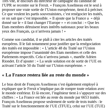
Très vite, le discours du directeur de campagne du candidat de
l’UPR se recentre sur le Frexit. « François Asselineau est le seul à
proposer une vraie sortie de l’Union européenne, tient-il à préciser.
Ce que veulent les partis souverainistes, c’est renégocier les traités,
or on sait que c’est impossible. » Il ajoute que la France a « déjà
donné sur le « il faut changer l’Europe » » et conclut : « Que les
Etats membres détruisent leurs intérêts nationaux pour les beaux
yeux des Français, ça n’arrivera jamais ! »
Comme son candidat, il se plaît à citer les articles des traités
européens. Il le fait notamment pour justifier que la renégociation
des traités est impossible : « L’article 48 du Traité sur l’Union
européenne impose l’unanimité des Etats membres et celle des
Parlements respectifs. Cela n’arrivera jamais », martèle Adrien
Riondet. Et d’ajouter : « La seule solution est de sortir de l’UE en
activant l’article 50 du Traité sur l’Union européenne. »
« La France restera liée au reste du monde »
Le bras droit de François Asselineau s’est également employé à
expliquer que le Frexit n’implique pas de rompre toute relation avec
le monde extérieur. Et là encore, l’ingénieur tient à s’appuyer sur des
chiffres : « La France est liée au reste du monde par 6653 traités.
François Asselineau propose seulement de sortir de trois traités : le
Traité sur le fonctionnement de l’UE (TFUE), celui sur l’UE (TUE)