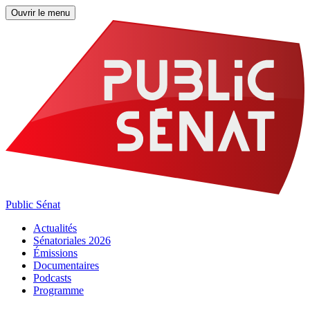
Ouvrir le menu
Public Sénat
Actualités
Sénatoriales 2026
Émissions
Documentaires
Podcasts
Programme