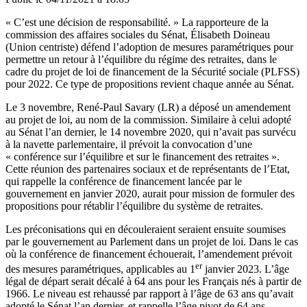
« C’est une décision de responsabilité. » La rapporteure de la
commission des affaires sociales du Sénat, Élisabeth Doineau
(Union centriste) défend l’adoption de mesures paramétriques pour
permettre un retour à l’équilibre du régime des retraites, dans le
cadre du projet de loi de financement de la Sécurité sociale (PLFSS)
pour 2022. Ce type de propositions revient chaque année au Sénat.
Le 3 novembre, René-Paul Savary (LR) a déposé un amendement
au projet de loi, au nom de la commission.
Similaire à celui adopté
au Sénat l’an dernier, le 14 novembre 2020
, qui n’avait pas survécu
à la navette parlementaire, il prévoit la convocation d’une
« conférence sur l’équilibre et sur le financement des retraites ».
Cette réunion des partenaires sociaux et de représentants de l’Etat,
qui rappelle la conférence de financement lancée par le
gouvernement en janvier 2020
, aurait pour mission de formuler des
propositions pour rétablir l’équilibre du système de retraites.
Les préconisations qui en découleraient seraient ensuite soumises
par le gouvernement au Parlement dans un projet de loi. Dans le cas
où la conférence de financement échouerait, l’amendement prévoit
er
des mesures paramétriques, applicables au 1
janvier 2023. L’âge
légal de départ serait décalé à 64 ans pour les Français nés à partir de
1966. Le niveau est rehaussé par rapport à l’âge de 63 ans qu’avait
adopté le Sénat l’an dernier, et rappelle l’âge pivot de 64 ans