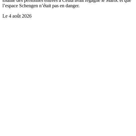
totalité des personnes entrées à Ceuta avait regagné le Maroc et que
l’espace Schengen n’était pas en danger.
Le
4 août 2026