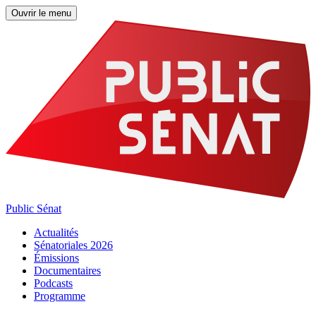
Ouvrir le menu
Public Sénat
Actualités
Sénatoriales 2026
Émissions
Documentaires
Podcasts
Programme