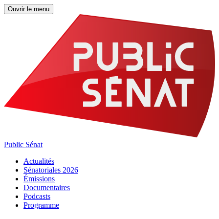
Ouvrir le menu
Public Sénat
Actualités
Sénatoriales 2026
Émissions
Documentaires
Podcasts
Programme