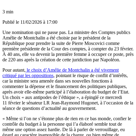
3 min
Publié le
11/02/2026 à 17:00
Une nomination qui ne passe pas. La ministre des Comptes publics
Amélie de Montchalin a été choisie par le président de la
République pour prendre la suite de Pierre Moscovici comme
première présidente de la Cour des comptes, à compter du 23 février.
À 40 ans, elle va devenir la première femme à occuper ce poste, près
de 220 ans après la création de cette juridiction par Napoléon.
Pour autant,
le choix d’Amélie de Montchalin a été vivement
critiqué par les oppositions
, pointant le risque de conflit d’intérêts,
car la ministre sera amenée dans ses nouvelles fonctions à
commenter la dépense et le financement des politiques publiques,
après avoir elle-même participé à l’élaboration du budget de l’Etat.
Un choix « aux antipodes de l’éthique », a épinglé ce mercredi
11 février le sénateur LR Jean-Raymond Hugonet, à l’occasion de la
séance de questions d’actualité au gouvernement.
« Même si l’on ne s’étonne plus de rien en ce bas monde, confier le
contrôle du budget à la personne qui l’a élaboré semble tout de
même une option assez hardie. De là à parler de verrouillage, eu
égard au caractère inamovible de la charge, ou bien même de