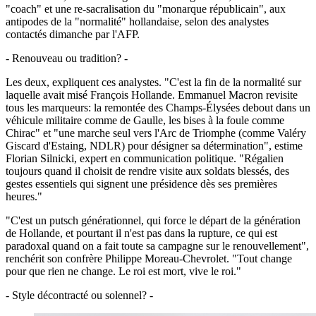
"coach" et une re-sacralisation du "monarque républicain", aux
antipodes de la "normalité" hollandaise, selon des analystes
contactés dimanche par l'AFP.
- Renouveau ou tradition? -
Les deux, expliquent ces analystes. "C'est la fin de la normalité sur
laquelle avait misé François Hollande. Emmanuel Macron revisite
tous les marqueurs: la remontée des Champs-Élysées debout dans un
véhicule militaire comme de Gaulle, les bises à la foule comme
Chirac" et "une marche seul vers l'Arc de Triomphe (comme Valéry
Giscard d'Estaing, NDLR) pour désigner sa détermination", estime
Florian Silnicki, expert en communication politique. "Régalien
toujours quand il choisit de rendre visite aux soldats blessés, des
gestes essentiels qui signent une présidence dès ses premières
heures."
"C'est un putsch générationnel, qui force le départ de la génération
de Hollande, et pourtant il n'est pas dans la rupture, ce qui est
paradoxal quand on a fait toute sa campagne sur le renouvellement",
renchérit son confrère Philippe Moreau-Chevrolet. "Tout change
pour que rien ne change. Le roi est mort, vive le roi."
- Style décontracté ou solennel? -