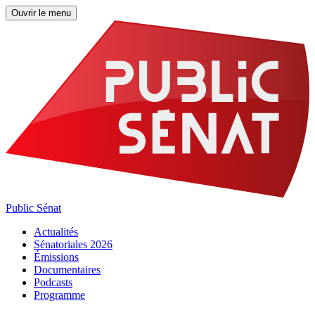
Ouvrir le menu
Public Sénat
Actualités
Sénatoriales 2026
Émissions
Documentaires
Podcasts
Programme