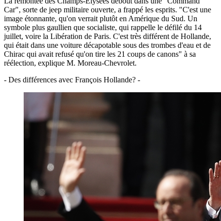
La remontée des Champs-Élysées debout dans une "Command
Car", sorte de jeep militaire ouverte, a frappé les esprits. "C'est une
image étonnante, qu'on verrait plutôt en Amérique du Sud. Un
symbole plus gaullien que socialiste, qui rappelle le défilé du 14
juillet, voire la Libération de Paris. C'est très différent de Hollande,
qui était dans une voiture décapotable sous des trombes d'eau et de
Chirac qui avait refusé qu'on tire les 21 coups de canons" à sa
réélection, explique M. Moreau-Chevrolet.
- Des différences avec François Hollande? -