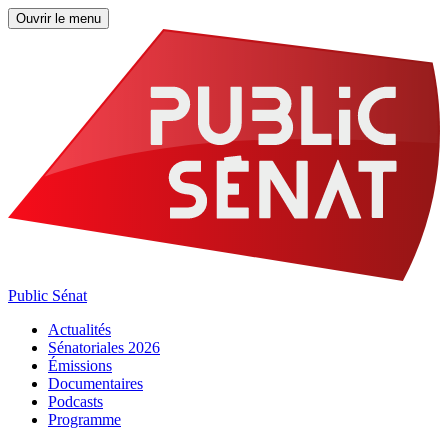
Ouvrir le menu
Public Sénat
Actualités
Sénatoriales 2026
Émissions
Documentaires
Podcasts
Programme