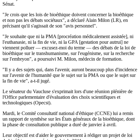
Sénat.
"Je crois que les lois de bioéthique doivent concerner la bioéthique
et non pas les débats sociétaux", a déclaré Alain Milon (LR), en
précisant qu'il s'agissait de son "avis personnel".
"Je souhaite que ni la PMA [procréation médicalement assistée], ni
l'euthanasie, ni la fin de vie, ni la GPA [gestation pour autrui] ne
viennent polluer — excusez-moi du terme — des débats de la loi de
bioéthique sur le transhumanisme, sur l'eugénisme, sur la recherche
sur l'embryon", a poursuivi M. Milon, médecin de formation.
"Il y a des sujets qui, dans l'avenir, auront beaucoup plus d'incidence
sur l'avenir de l'humanité que le sujet sur la PMA ou que le sujet sur
la fin de vie", a-t-il jugé.
Le sénateur du Vaucluse s'exprimait lors d'une réunion plénière de
l'Office parlementaire d'évaluation des choix scientifiques et
technologiques (Opecst).
Mardi, le Comité consultatif national d'éthique (CCNE) lui a remis
un rapport de synthèse sur les États généraux de la bioéthique, dont
la phase de consultation publique a duré de janvier à avril.
Leur objectif est d'aider le gouvernement à rédiger un projet de loi