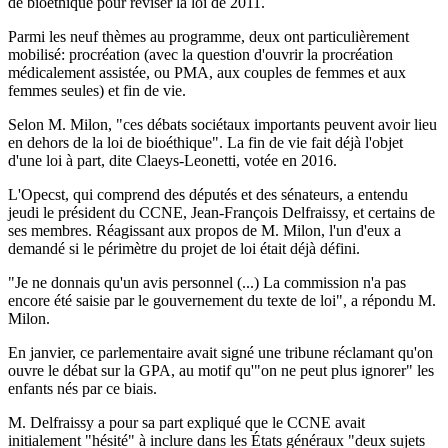
de bioéthique pour réviser la loi de 2011.
Parmi les neuf thèmes au programme, deux ont particulièrement
mobilisé: procréation (avec la question d'ouvrir la procréation
médicalement assistée, ou PMA, aux couples de femmes et aux
femmes seules) et fin de vie.
Selon M. Milon, "ces débats sociétaux importants peuvent avoir lieu
en dehors de la loi de bioéthique". La fin de vie fait déjà l'objet
d'une loi à part, dite Claeys-Leonetti, votée en 2016.
L'Opecst, qui comprend des députés et des sénateurs, a entendu
jeudi le président du CCNE, Jean-François Delfraissy, et certains de
ses membres. Réagissant aux propos de M. Milon, l'un d'eux a
demandé si le périmètre du projet de loi était déjà défini.
"Je ne donnais qu'un avis personnel (...) La commission n'a pas
encore été saisie par le gouvernement du texte de loi", a répondu M.
Milon.
En janvier, ce parlementaire avait signé une tribune réclamant qu'on
ouvre le débat sur la GPA, au motif qu'"on ne peut plus ignorer" les
enfants nés par ce biais.
M. Delfraissy a pour sa part expliqué que le CCNE avait
initialement "hésité" à inclure dans les États généraux "deux sujets