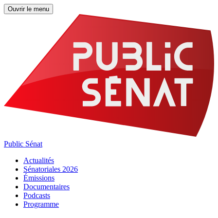
Ouvrir le menu
Public Sénat
Actualités
Sénatoriales 2026
Émissions
Documentaires
Podcasts
Programme