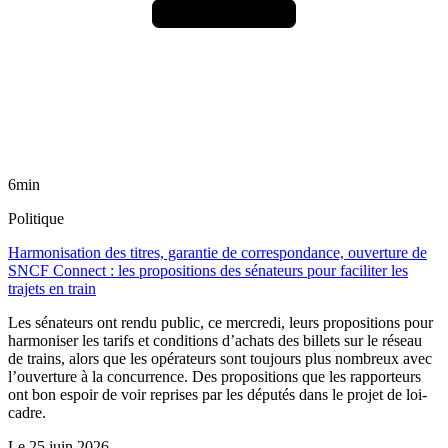
6min
Politique
Harmonisation des titres, garantie de correspondance, ouverture de
SNCF Connect : les propositions des sénateurs pour faciliter les
trajets en train
Les sénateurs ont rendu public, ce mercredi, leurs propositions pour
harmoniser les tarifs et conditions d’achats des billets sur le réseau
de trains, alors que les opérateurs sont toujours plus nombreux avec
l’ouverture à la concurrence. Des propositions que les rapporteurs
ont bon espoir de voir reprises par les députés dans le projet de loi-
cadre.
Le
25 juin 2026