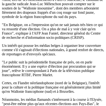
la gauche radicale Jean-Luc Mélenchon pouvait compter sur le
soutien de la "Wallonie insoumise", dont des membres arboraient
fièrement des drapeaux frappés d'un coq rouge sur fond jaune,
symbole de la région francophone du sud du pays.
"En Belgique, on a l'impression qu'on ne sait jamais très bien ce qui
va ressortir d'une élection. On a plus de mal à y voir clair qu'en
France", explique à l'AFP Jean Faniel, directeur général du Centre
de recherche et d'information socio-politiques (CRISP).
Un intérêt qui pousse les médias belges à organiser leur couverture
comme s'il s'agissait d'élections nationales, à grand renfort de directs,
de reportages et d'envoyés spéciaux.
"Le public suit la présidentielle française de près, on en parle
énormément. Il y a une espèce d'élection par procuration qui se
joue", relève le correspondant à Paris de la télévision publique
francophone RTBF, Pierre Marlet.
Certes, en Flandre néerlandophone (nord de la Belgique), l'intérêt
pour la culture et la politique française est généralement plus limité
qu'en Wallonie francophone (sud) et à Bruxelles.
Néanmoins, les médias flamands s'intéressent à la course à l'Elysée,
"peut-être même plus qu'aux récentes élections aux Pays-Bas", le