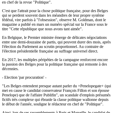
en chef de la revue "Politique".
C'est que l'attrait pour la chose politique française, pour des Belges
qui se perdent souvent dans les méandres de leur propre système
fédéral, vire parfois à "l'obsession", observe M. Goldman, dont le
magazine a publié en mars un numéro spécial sur la France sous le
titre "Cette république que nous avons tant aimée".
En Belgique, le Premier ministre émerge de délicates négociations
entre une demi-douzaine de partis, qui peuvent durer des mois, après
l'élection du Parlement au scrutin proportionnel. Au contraire de
l'élection présidentielle française au suffrage universel direct.
En 2017, les multiples péripéties de la campagne renforcent encore
la passion des Belges pour la politique française qui remonte à des
décennies.
- Election 'par procuration' -
"Les Belges entendent presque autant parler du +Penelopegate+ (qui
met en cause le candidat conservateur François Fillon et son épouse
Penelope) que de l'affaire Publifin", un scandale d'emplois présumés
fictifs très complexe qui ébranle la classe politique wallonne depuis
le début de l'année, souligne le rédacteur en chef de "Politique".
Ainsi, lors de ses rassemblements à Paris et Marseille, le candidat de