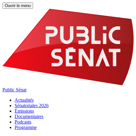
Ouvrir le menu
Public Sénat
Actualités
Sénatoriales 2026
Émissions
Documentaires
Podcasts
Programme