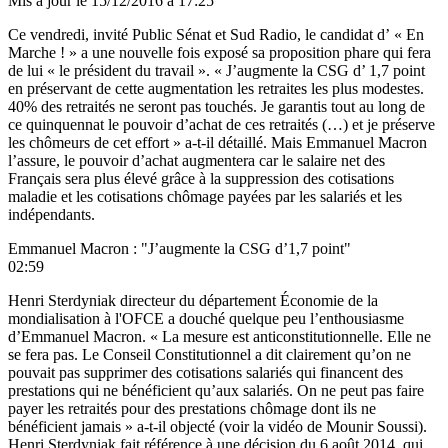
Mis à jour le
15/12/2016 à 17:25
Ce vendredi, invité Public Sénat et Sud Radio, le candidat d’ « En
Marche ! » a une nouvelle fois exposé sa proposition phare qui fera
de lui « le président du travail ». « J’augmente la CSG d’ 1,7 point
en préservant de cette augmentation les retraites les plus modestes.
40% des retraités ne seront pas touchés. Je garantis tout au long de
ce quinquennat le pouvoir d’achat de ces retraités (…) et je préserve
les chômeurs de cet effort » a-t-il détaillé. Mais Emmanuel Macron
l’assure, le pouvoir d’achat augmentera car le salaire net des
Français sera plus élevé grâce à la suppression des cotisations
maladie et les cotisations chômage payées par les salariés et les
indépendants.
Emmanuel Macron : "J’augmente la CSG d’1,7 point"
02:59
Henri Sterdyniak directeur du département Économie de la
mondialisation à l'OFCE a douché quelque peu l’enthousiasme
d’Emmanuel Macron. « La mesure est anticonstitutionnelle. Elle ne
se fera pas. Le Conseil Constitutionnel a dit clairement qu’on ne
pouvait pas supprimer des cotisations salariés qui financent des
prestations qui ne bénéficient qu’aux salariés. On ne peut pas faire
payer les retraités pour des prestations chômage dont ils ne
bénéficient jamais » a-t-il objecté (voir la vidéo de Mounir Soussi).
Henri Sterdyniak fait référence à une décision du
6 août 2014
, qui