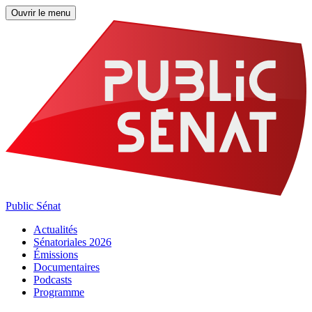
Ouvrir le menu
Public Sénat
Actualités
Sénatoriales 2026
Émissions
Documentaires
Podcasts
Programme