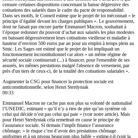
censure certaines dispositions concernant la baisse dégressive des
cotisations des salariés dans le cadre du pacte de responsabilité.
Dans ses motifs, le Conseil estime que le projet de loi méconnait « le
principe d’égalité devant les charges publiques ». Le gouvernement,
dont ne faisait pas encore partie Emmanuel Macron, souhaitait à
l’époque redonner du pouvoir d’achat aux salariés les plus modestes
en baissant dégressivement leurs cotisations vieillesse et maladie à
hauteur d’environ 500 euros par an pour un emploi à temps plein au
Smic. Les Sages ont estimé que le projet de loi impliquait un
fonctionnement inconstitutionnel car alors « un même régime de
sécurité sociale continuerait (...) à financer, pour l'ensemble de ses
assurés, les mêmes prestations malgré l'absence de versement, par
près d'un tiers de ceux-ci, de la totalité des cotisations salariales ».
Augmenter la CSG pour financer la protection sociale est
anticonstitutionnelle, selon Henri Sterdyniak
00:33
Emmanuel Macron ne cache pas non plus sa volonté de nationalisé
l’UNEDIC, estimant « qu’il n’y a rien de pire qu’un système où
celui qui décide n’est pas celui qui paie »
(voir notre article
). Mais
pour Henri Sterdyniak cela remettrait en cause le principe de
l’assurance sociale. Si demain l’impôt finance l’assurance
chômage, « le risque c’est d’avoir des prestations chômage
uniformes et à un niveau beaucoup plus faible » estime-t-il (voir la