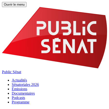
Ouvrir le menu
Public Sénat
Actualités
Sénatoriales 2026
Émissions
Documentaires
Podcasts
Programme