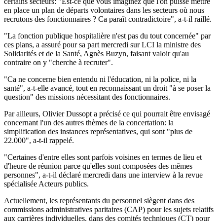
certains secteurs: "Est-ce que vous imaginez que l'on puisse mettre
en place un plan de départs volontaires dans les secteurs où nous
recrutons des fonctionnaires ? Ca paraît contradictoire", a-t-il raillé.
"La fonction publique hospitalière n'est pas du tout concernée" par
ces plans, a assuré pour sa part mercredi sur LCI la ministre des
Solidarités et de la Santé, Agnès Buzyn, faisant valoir qu'au
contraire on y "cherche à recruter".
"Ca ne concerne bien entendu ni l'éducation, ni la police, ni la
santé", a-t-elle avancé, tout en reconnaissant un droit "à se poser la
question" des missions nécessitant des fonctionnaires.
Par ailleurs, Olivier Dussopt a précisé ce qui pourrait être envisagé
concernant l'un des autres thèmes de la concertation: la
simplification des instances représentatives, qui sont "plus de
22.000", a-t-il rappelé.
"Certaines d'entre elles sont parfois voisines en termes de lieu et
d'heure de réunion parce qu'elles sont composées des mêmes
personnes", a-t-il déclaré mercredi dans une interview à la revue
spécialisée Acteurs publics.
Actuellement, les représentants du personnel siègent dans des
commissions administratives paritaires (CAP) pour les sujets relatifs
aux carrières individuelles, dans des comités techniques (CT) pour