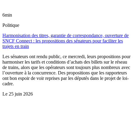
6min
Politique
Harmonisation des titres, garantie de correspondance, ouverture de
SNCF Connect : les propositions des sénateurs pour faciliter les
trajets en train
Les sénateurs ont rendu public, ce mercredi, leurs propositions pour
harmoniser les tarifs et conditions d’achats des billets sur le réseau
de trains, alors que les opérateurs sont toujours plus nombreux avec
l’ouverture à la concurrence. Des propositions que les rapporteurs
ont bon espoir de voir reprises par les députés dans le projet de loi-
cadre.
Le
25 juin 2026