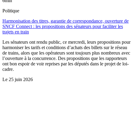
6min
Politique
Harmonisation des titres, garantie de correspondance, ouverture de
SNCF Connect : les propositions des sénateurs pour faciliter les
trajets en train
Les sénateurs ont rendu public, ce mercredi, leurs propositions pour
harmoniser les tarifs et conditions d’achats des billets sur le réseau
de trains, alors que les opérateurs sont toujours plus nombreux avec
l’ouverture à la concurrence. Des propositions que les rapporteurs
ont bon espoir de voir reprises par les députés dans le projet de loi-
cadre.
Le
25 juin 2026