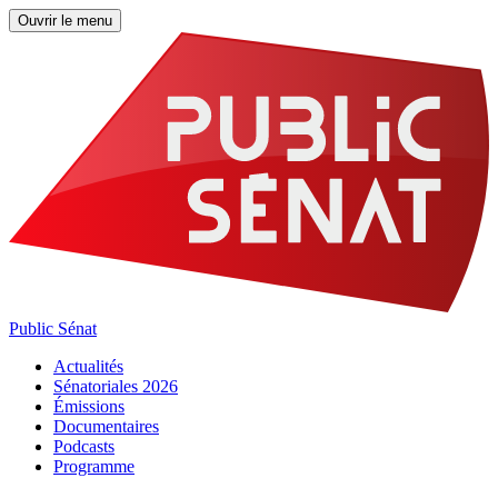
Ouvrir le menu
Public Sénat
Actualités
Sénatoriales 2026
Émissions
Documentaires
Podcasts
Programme