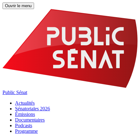
Ouvrir le menu
Public Sénat
Actualités
Sénatoriales 2026
Émissions
Documentaires
Podcasts
Programme