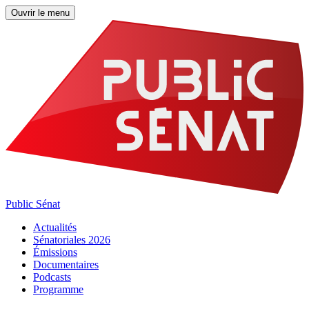
Ouvrir le menu
Public Sénat
Actualités
Sénatoriales 2026
Émissions
Documentaires
Podcasts
Programme