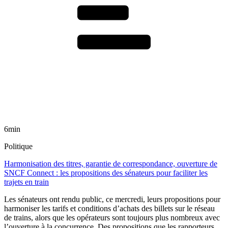
6min
Politique
Harmonisation des titres, garantie de correspondance, ouverture de
SNCF Connect : les propositions des sénateurs pour faciliter les
trajets en train
Les sénateurs ont rendu public, ce mercredi, leurs propositions pour
harmoniser les tarifs et conditions d’achats des billets sur le réseau
de trains, alors que les opérateurs sont toujours plus nombreux avec
l’ouverture à la concurrence. Des propositions que les rapporteurs