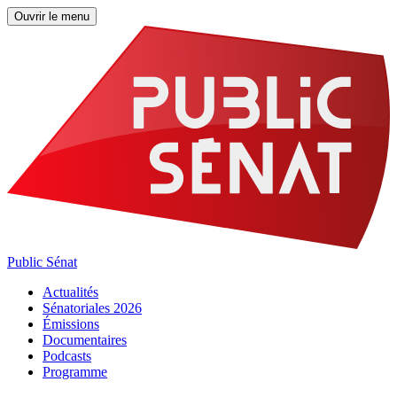
Ouvrir le menu
Public Sénat
Actualités
Sénatoriales 2026
Émissions
Documentaires
Podcasts
Programme