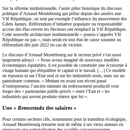
Sur la réforme institutionnelle, l’autre pilier historique du discours
politique d’Arnaud Montebourg qui prône depuis des années une
VIè République, on sent par exemple l’influence du mouvement des
Gilets Jaunes. Référendum d’initiative populaire ou responsabilité
accrue des élus envers les électeurs ont remplacé la VIè République.
Cette nouvelle architecture institutionnelle « pourra s’appeler VIè
République ou pas », mais serait en tout état de cause soumise au
référendum dès juin 2022 en cas de victoire.
Le discours d’Arnaud Montebourg sur le secteur privé s’est aussi
largement adouci : « Nous avons imaginé de nouveaux modèles
économiques équitables, il est possible de construire une économie à
visage humain qui rééquilibre le capital et le travail. […] Ce modèle
ne reposera ni sur l’Etat seul ni sur les industriels seuls, mais sur un
patriotisme commun. » Mettant en avant son récent passé
d’entrepreneur, l’ancien ministre du redressement productif veut
forger des « partenariats public-privés » entre l’Etat et « les
industriels qui savent produire mieux que lui ».
Une «
Remontada
des salaires »
Pour certains secteurs clés, notamment pour la transition écologique,
Arnaud Montebourg retourne tout de même à ses vieux amours en
proposant une nationalisation des sociétés concessionnaires