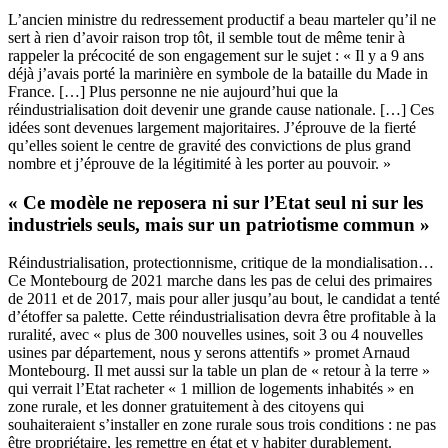
L’ancien ministre du redressement productif a beau marteler qu’il ne
sert à rien d’avoir raison trop tôt, il semble tout de même tenir à
rappeler la précocité de son engagement sur le sujet : « Il y a 9 ans
déjà j’avais porté la marinière en symbole de la bataille du Made in
France. […] Plus personne ne nie aujourd’hui que la
réindustrialisation doit devenir une grande cause nationale. […] Ces
idées sont devenues largement majoritaires. J’éprouve de la fierté
qu’elles soient le centre de gravité des convictions de plus grand
nombre et j’éprouve de la légitimité à les porter au pouvoir. »
« Ce modèle ne reposera ni sur l’Etat seul ni sur les
industriels seuls, mais sur un patriotisme commun »
Réindustrialisation, protectionnisme, critique de la mondialisation…
Ce Montebourg de 2021 marche dans les pas de celui des primaires
de 2011 et de 2017, mais pour aller jusqu’au bout, le candidat a tenté
d’étoffer sa palette. Cette réindustrialisation devra être profitable à la
ruralité, avec « plus de 300 nouvelles usines, soit 3 ou 4 nouvelles
usines par département, nous y serons attentifs » promet Arnaud
Montebourg. Il met aussi sur la table un plan de « retour à la terre »
qui verrait l’Etat racheter « 1 million de logements inhabités » en
zone rurale, et les donner gratuitement à des citoyens qui
souhaiteraient s’installer en zone rurale sous trois conditions : ne pas
être propriétaire, les remettre en état et y habiter durablement.