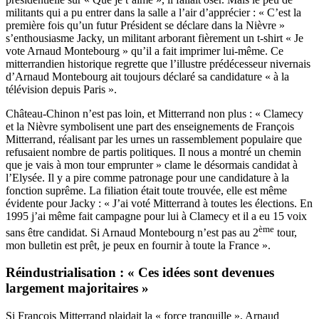
militants qui a pu entrer dans la salle a l’air d’apprécier : « C’est la
première fois qu’un futur Président se déclare dans la Nièvre »
s’enthousiasme Jacky, un militant arborant fièrement un t-shirt « Je
vote Arnaud Montebourg » qu’il a fait imprimer lui-même. Ce
mitterrandien historique regrette que l’illustre prédécesseur nivernais
d’Arnaud Montebourg ait toujours déclaré sa candidature « à la
télévision depuis Paris ».
Château-Chinon n’est pas loin, et Mitterrand non plus : « Clamecy
et la Nièvre symbolisent une part des enseignements de François
Mitterrand, réalisant par les urnes un rassemblement populaire que
refusaient nombre de partis politiques. Il nous a montré un chemin
que je vais à mon tour emprunter » clame le désormais candidat à
l’Elysée. Il y a pire comme patronage pour une candidature à la
fonction suprême. La filiation était toute trouvée, elle est même
évidente pour Jacky : « J’ai voté Mitterrand à toutes les élections. En
1995 j’ai même fait campagne pour lui à Clamecy et il a eu 15 voix
ème
sans être candidat. Si Arnaud Montebourg n’est pas au 2
tour,
mon bulletin est prêt, je peux en fournir à toute la France ».
Réindustrialisation : « Ces idées sont devenues
largement majoritaires »
Si François Mitterrand plaidait la « force tranquille », Arnaud