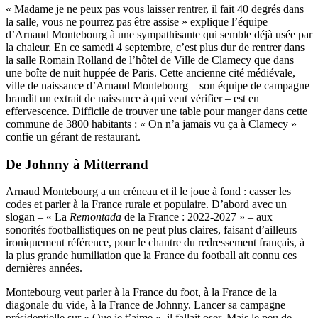
« Madame je ne peux pas vous laisser rentrer, il fait 40 degrés dans
la salle, vous ne pourrez pas être assise » explique l’équipe
d’Arnaud Montebourg à une sympathisante qui semble déjà usée par
la chaleur. En ce samedi 4 septembre, c’est plus dur de rentrer dans
la salle Romain Rolland de l’hôtel de Ville de Clamecy que dans
une boîte de nuit huppée de Paris. Cette ancienne cité médiévale,
ville de naissance d’Arnaud Montebourg – son équipe de campagne
brandit un extrait de naissance à qui veut vérifier – est en
effervescence. Difficile de trouver une table pour manger dans cette
commune de 3800 habitants : « On n’a jamais vu ça à Clamecy »
confie un gérant de restaurant.
De Johnny à Mitterrand
Arnaud Montebourg a un créneau et il le joue à fond : casser les
codes et parler à la France rurale et populaire. D’abord avec un
slogan – « La
Remontada
de la France : 2022-2027 » – aux
sonorités footballistiques on ne peut plus claires, faisant d’ailleurs
ironiquement référence, pour le chantre du redressement français, à
la plus grande humiliation que la France du football ait connu ces
dernières années.
Montebourg veut parler à la France du foot, à la France de la
diagonale du vide, à la France de Johnny. Lancer sa campagne
présidentielle sur « Que je t’aime », il fallait oser. Mais le peu de