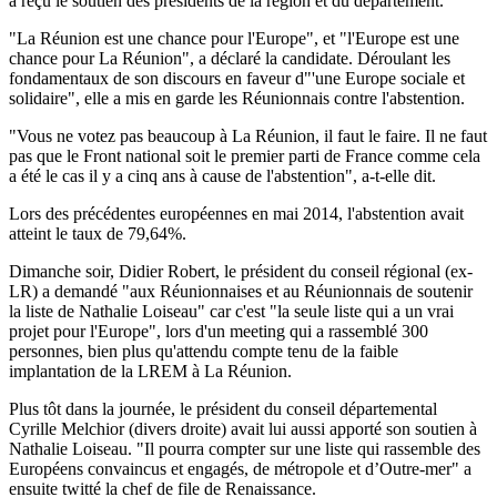
a reçu le soutien des présidents de la région et du département.
"La Réunion est une chance pour l'Europe", et "l'Europe est une
chance pour La Réunion", a déclaré la candidate. Déroulant les
fondamentaux de son discours en faveur d"'une Europe sociale et
solidaire", elle a mis en garde les Réunionnais contre l'abstention.
"Vous ne votez pas beaucoup à La Réunion, il faut le faire. Il ne faut
pas que le Front national soit le premier parti de France comme cela
a été le cas il y a cinq ans à cause de l'abstention", a-t-elle dit.
Lors des précédentes européennes en mai 2014, l'abstention avait
atteint le taux de 79,64%.
Dimanche soir, Didier Robert, le président du conseil régional (ex-
LR) a demandé "aux Réunionnaises et au Réunionnais de soutenir
la liste de Nathalie Loiseau" car c'est "la seule liste qui a un vrai
projet pour l'Europe", lors d'un meeting qui a rassemblé 300
personnes, bien plus qu'attendu compte tenu de la faible
implantation de la LREM à La Réunion.
Plus tôt dans la journée, le président du conseil départemental
Cyrille Melchior (divers droite) avait lui aussi apporté son soutien à
Nathalie Loiseau. "Il pourra compter sur une liste qui rassemble des
Européens convaincus et engagés, de métropole et d’Outre-mer" a
ensuite twitté la chef de file de Renaissance.