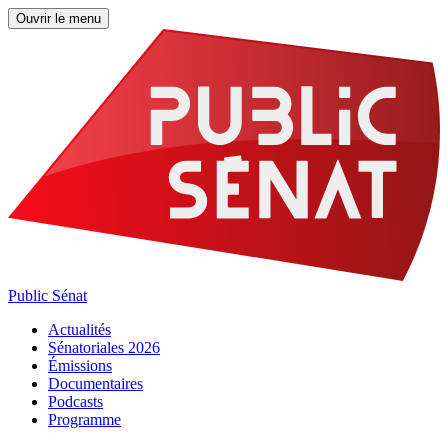
Ouvrir le menu
Public Sénat
Actualités
Sénatoriales 2026
Émissions
Documentaires
Podcasts
Programme