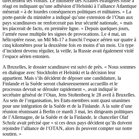
directement ses voisins. Le ministère des Affaires étrangères russe a
réagi en indiquant qu’une adhésion d’Helsinki à l’alliance Atlantique
mènerait « à de lourdes conséquences politiques et militaires. » La
porte-parole du ministère a indiqué qu’une extension de l’Otan aux
pays scandinaves ne renforcerait pas leur sécurité nationale, « mais
les placerait de facto, en première ligne. » Depuis quelques jours,
l’armée russe multiplie les signes de provocations. Le 4 mai, un
hélicoptère russe, un Mil Mi-17 a franchi l’espace aérien sur quatre à
cinq kilomètres pour la deuxième fois en moins d’un mois. Un type
d’incident devenu régulier, la veille, la Russie avait également violé
l’espace aérien estonien.
A Bruxelles, le dossier scandinave est suivi de près. « Nous sommes
en dialogue avec Stockholm et Helsinki et la décision leur
appartient. Mais s’ils décident de déposer une candidature, la
Finlande et la Suède seront chaleureusement accueillis et le
processus devrait se dérouler rapidement », avait indiqué le
secrétaire général de l’Otan, Jens Stoltenberg le 28 avril à Bruxelles.
Au sein de l’organisation, les Etats-membres sont quasi unanimes
pour une intégration de la Suède et de la Finlande. A la suite d’une
réunion réunissant à Berlin ce mardi 3 mai, les dirigeants politiques
de l’Allemagne, de la Suède et de la Finlande, le chancelier Olaf
Scholz avait précisé que « si ces deux pays décident qu’ils doivent
rejoindre l’alliance de l’OTAN, alors ils peuvent compter sur notre
soutien. »