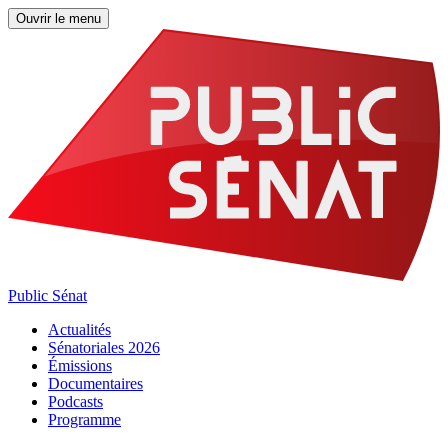
Ouvrir le menu
Public Sénat
Actualités
Sénatoriales 2026
Émissions
Documentaires
Podcasts
Programme