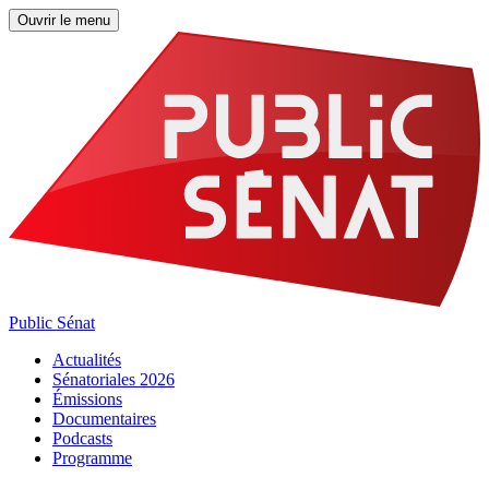
Ouvrir le menu
Public Sénat
Actualités
Sénatoriales 2026
Émissions
Documentaires
Podcasts
Programme