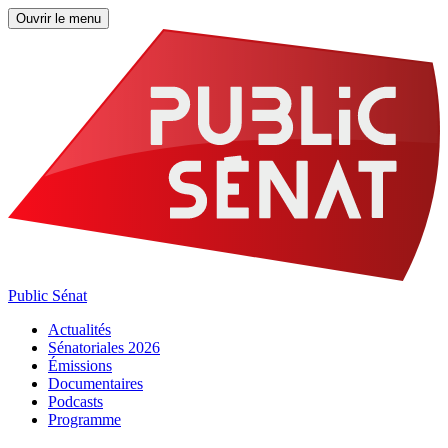
Ouvrir le menu
Public Sénat
Actualités
Sénatoriales 2026
Émissions
Documentaires
Podcasts
Programme