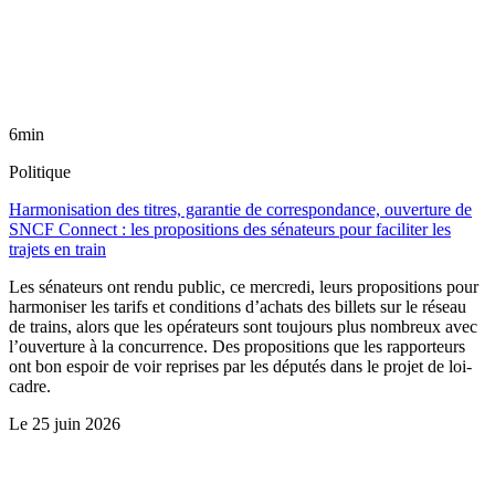
6min
Politique
Harmonisation des titres, garantie de correspondance, ouverture de
SNCF Connect : les propositions des sénateurs pour faciliter les
trajets en train
Les sénateurs ont rendu public, ce mercredi, leurs propositions pour
harmoniser les tarifs et conditions d’achats des billets sur le réseau
de trains, alors que les opérateurs sont toujours plus nombreux avec
l’ouverture à la concurrence. Des propositions que les rapporteurs
ont bon espoir de voir reprises par les députés dans le projet de loi-
cadre.
Le
25 juin 2026