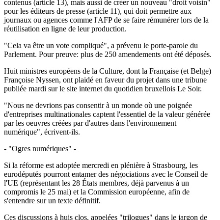
contenus (article 13), mais aussi de créer un nouveau "droit voisin"
pour les éditeurs de presse (article 11), qui doit permettre aux
journaux ou agences comme l'AFP de se faire rémunérer lors de la
réutilisation en ligne de leur production.
"Cela va être un vote compliqué", a prévenu le porte-parole du
Parlement. Pour preuve: plus de 250 amendements ont été déposés.
Huit ministres européens de la Culture, dont la Française (et Belge)
Françoise Nyssen, ont plaidé en faveur du projet dans une tribune
publiée mardi sur le site internet du quotidien bruxellois Le Soir.
"Nous ne devrions pas consentir à un monde où une poignée
d'entreprises multinationales captent l'essentiel de la valeur générée
par les oeuvres créées par d'autres dans l'environnement
numérique", écrivent-ils.
- "Ogres numériques" -
Si la réforme est adoptée mercredi en plénière à Strasbourg, les
eurodéputés pourront entamer des négociations avec le Conseil de
l'UE (représentant les 28 États membres, déjà parvenus à un
compromis le 25 mai) et la Commission européenne, afin de
s'entendre sur un texte définitif.
Ces discussions à huis clos, appelées "trilogues" dans le jargon de