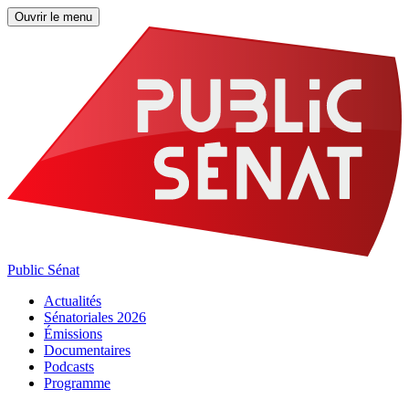
Ouvrir le menu
Public Sénat
Actualités
Sénatoriales 2026
Émissions
Documentaires
Podcasts
Programme