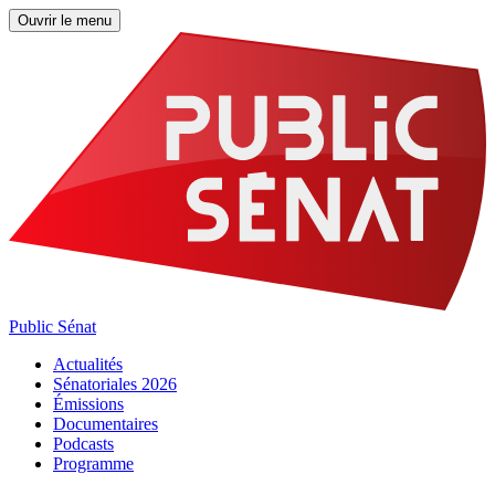
Ouvrir le menu
Public Sénat
Actualités
Sénatoriales 2026
Émissions
Documentaires
Podcasts
Programme