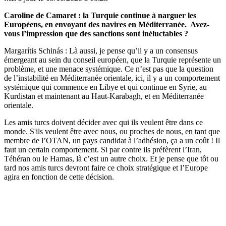
Caroline de
Camaret :
la
Turquie
continue
à
narguer les
Européens,
en envoyant des navires en
Méditerranée.
Avez-
vous l
’impression que des sanctions sont inéluctables ?
Margarítis
Schinás
:
Là aussi, je pense qu’il y a un consensus
émergeant au sein du conseil
européen
,
que
la Turquie représente
un
problème, et
une menace systémique.
Ce n’est pas que la question
de l’instabilité en Méditerranée orientale
,
ici, il y a un comportement
systémique qui commence
en Libye
et qui continu
e en
Syrie
,
au
Kurdistan
et maintenant au
Haut-Karabagh
, et en Méditerranée
orientale.
Les amis turcs doivent décider avec qui ils veulent être dans ce
monde
. S
'ils
veulent être avec nous, ou proche
s de nous
,
en tant que
membre de l’OTAN
,
un pays candidat à l’adhésion
,
ça
a un coût
! Il
faut un certain comportement
. S
i par contre il
s
préfère
nt
l’Iran
,
Téhéran
ou le Hamas, là
c’est un autre choix
. E
t je pense que t
ôt
ou
tard
nos amis turcs
devront faire
ce
choix stratégique et l’Europe
agira en fonction de cette décision
.