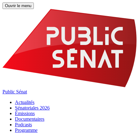
Ouvrir le menu
Public Sénat
Actualités
Sénatoriales 2026
Émissions
Documentaires
Podcasts
Programme