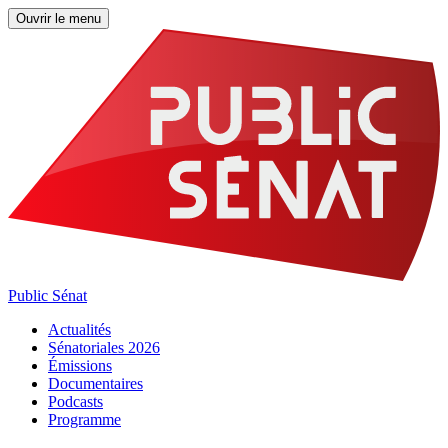
Ouvrir le menu
Public Sénat
Actualités
Sénatoriales 2026
Émissions
Documentaires
Podcasts
Programme