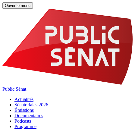
Ouvrir le menu
Public Sénat
Actualités
Sénatoriales 2026
Émissions
Documentaires
Podcasts
Programme