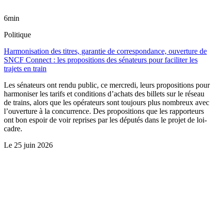
6min
Politique
Harmonisation des titres, garantie de correspondance, ouverture de
SNCF Connect : les propositions des sénateurs pour faciliter les
trajets en train
Les sénateurs ont rendu public, ce mercredi, leurs propositions pour
harmoniser les tarifs et conditions d’achats des billets sur le réseau
de trains, alors que les opérateurs sont toujours plus nombreux avec
l’ouverture à la concurrence. Des propositions que les rapporteurs
ont bon espoir de voir reprises par les députés dans le projet de loi-
cadre.
Le
25 juin 2026