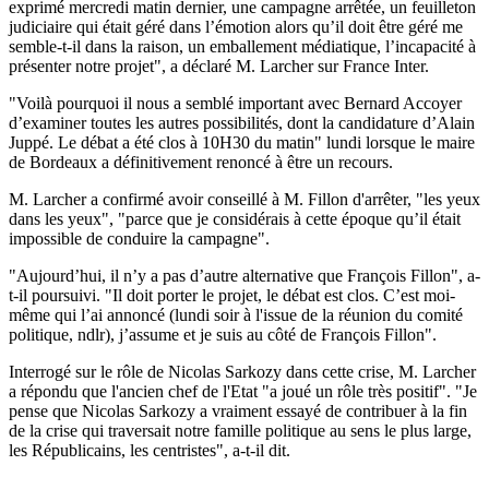
exprimé mercredi matin dernier, une campagne arrêtée, un feuilleton
judiciaire qui était géré dans l’émotion alors qu’il doit être géré me
semble-t-il dans la raison, un emballement médiatique, l’incapacité à
présenter notre projet", a déclaré M. Larcher sur France Inter.
"Voilà pourquoi il nous a semblé important avec Bernard Accoyer
d’examiner toutes les autres possibilités, dont la candidature d’Alain
Juppé. Le débat a été clos à 10H30 du matin" lundi lorsque le maire
de Bordeaux a définitivement renoncé à être un recours.
M. Larcher a confirmé avoir conseillé à M. Fillon d'arrêter, "les yeux
dans les yeux", "parce que je considérais à cette époque qu’il était
impossible de conduire la campagne".
"Aujourd’hui, il n’y a pas d’autre alternative que François Fillon", a-
t-il poursuivi. "Il doit porter le projet, le débat est clos. C’est moi-
même qui l’ai annoncé (lundi soir à l'issue de la réunion du comité
politique, ndlr), j’assume et je suis au côté de François Fillon".
Interrogé sur le rôle de Nicolas Sarkozy dans cette crise, M. Larcher
a répondu que l'ancien chef de l'Etat "a joué un rôle très positif". "Je
pense que Nicolas Sarkozy a vraiment essayé de contribuer à la fin
de la crise qui traversait notre famille politique au sens le plus large,
les Républicains, les centristes", a-t-il dit.