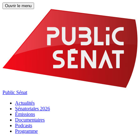
Ouvrir le menu
Public Sénat
Actualités
Sénatoriales 2026
Émissions
Documentaires
Podcasts
Programme