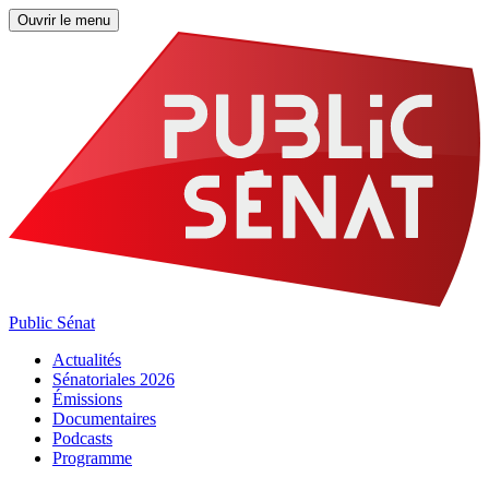
Ouvrir le menu
Public Sénat
Actualités
Sénatoriales 2026
Émissions
Documentaires
Podcasts
Programme