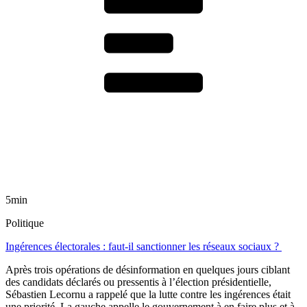
5min
Politique
Ingérences électorales : faut-il sanctionner les réseaux sociaux ?
Après trois opérations de désinformation en quelques jours ciblant
des candidats déclarés ou pressentis à l’élection présidentielle,
Sébastien Lecornu a rappelé que la lutte contre les ingérences était
une priorité. La gauche appelle le gouvernement à en faire plus et à