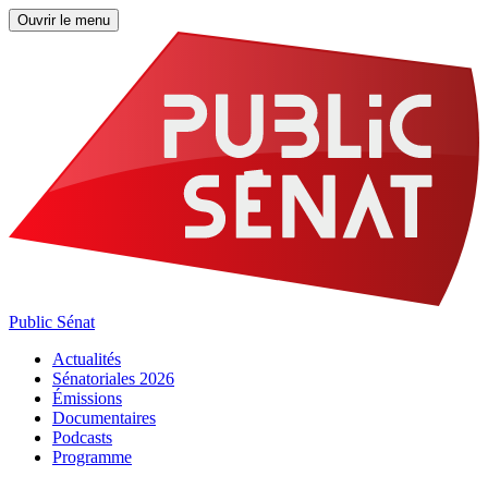
Ouvrir le menu
Public Sénat
Actualités
Sénatoriales 2026
Émissions
Documentaires
Podcasts
Programme