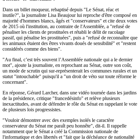
Dans un billet moqueur, rebaptisé depuis "Le Sénat, réac et
inutile?", la journaliste Lisa Beaujour lui reproche d'être composé en
majorité d'hommes blancs, âgés et "conservateurs" et cite deux votes
de 2015 où l'institution, au contraire de l'Assemblée, a "refusé de
pénaliser les clients de prostituées et rétabli le délit de racolage
passif, qui pénalise les prostituées", puis a "refusé de reconnaître que
les animaux étaient des êtres vivants doués de sensibilité" et "restent
considérés comme des biens".
"Au final, c’est très souvent l’Assemblée nationale qui a le dernier
mot", ajoute la journaliste, en reprochant au Sénat, outre son coût,
un mode de scrutin qui sur-représenterait les communes rurales et un
statut "intouchable" puisqu'il a "un droit de véto sur toute réforme le
concernant".
En réponse, Gérard Larcher, dans une vidéo tournée dans les jardins
de la présidence, critique "francedésinfo" et relève plusieurs
inexactitudes, avant de défendre le rôle du Sénat en rappelant le vote
de plusieurs lois progressistes.
"Vouloir démontrer avec des exemples isolés le caractère
conservateur du Sénat me paraît peu honnête", dit-il. Il rappelle
notamment que le Sénat a créé la Commission nationale de
l'informatique et des libertés et "fait que la déchéance de nationalité