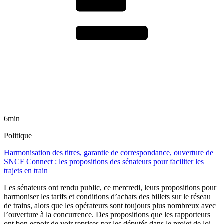
6min
Politique
Harmonisation des titres, garantie de correspondance, ouverture de
SNCF Connect : les propositions des sénateurs pour faciliter les
trajets en train
Les sénateurs ont rendu public, ce mercredi, leurs propositions pour
harmoniser les tarifs et conditions d’achats des billets sur le réseau
de trains, alors que les opérateurs sont toujours plus nombreux avec
l’ouverture à la concurrence. Des propositions que les rapporteurs
ont bon espoir de voir reprises par les députés dans le projet de loi-