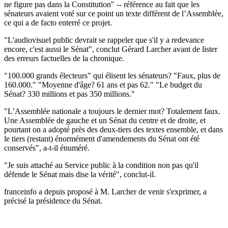
ne figure pas dans la Constitution" -- référence au fait que les
sénateurs avaient voté sur ce point un texte différent de l’Assemblée,
ce qui a de facto enterré ce projet.
"L'audiovisuel public devrait se rappeler que s'il y a redevance
encore, c'est aussi le Sénat", conclut Gérard Larcher avant de lister
des erreurs factuelles de la chronique.
"100.000 grands électeurs" qui élisent les sénateurs? "Faux, plus de
160.000." "Moyenne d'âge? 61 ans et pas 62." "Le budget du
Sénat? 330 millions et pas 350 millions."
"L’Assemblée nationale a toujours le dernier mot? Totalement faux.
Une Assemblée de gauche et un Sénat du centre et de droite, et
pourtant on a adopté près des deux-tiers des textes ensemble, et dans
le tiers (restant) énormément d'amendements du Sénat ont été
conservés", a-t-il énuméré.
"Je suis attaché au Service public à la condition non pas qu'il
défende le Sénat mais dise la vérité", conclut-il.
franceinfo a depuis proposé à M. Larcher de venir s'exprimer, a
précisé la présidence du Sénat.