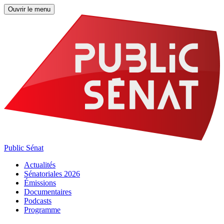
Ouvrir le menu
Public Sénat
Actualités
Sénatoriales 2026
Émissions
Documentaires
Podcasts
Programme