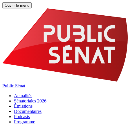
Ouvrir le menu
Public Sénat
Actualités
Sénatoriales 2026
Émissions
Documentaires
Podcasts
Programme