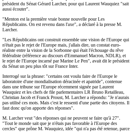
président du Sénat Gérard Larcher, pour qui Laurent Wauquiez "sait
aussi écouter".
"Menton est la première vraie bonne nouvelle pour Les
Républicains. On est revenu dans l'axe", a déclaré à la presse M.
Larcher.
"Les Républicains ont construit ensemble une vision de l'Europe qui
n'était pas le rejet de l'Europe mais, j'allais dire, un constat euro-
réaliste entre la vision de la Sorbonne qui était l'échouage du rêve
fédéraliste (référence au discours d'Emmanuel Macron, NDLR), et
le rejet de l'Europe incarné par Marine Le Pen", avait dit le président
du Sénat un peu plus tôt sur France Inter.
Interrogé sur la phrase: "certains ont voulu faire de l'Europe le
laboratoire d'une mondialisation déracinée et apatride", contenue
dans une tribune sur l'Europe récemment signée par Laurent
Wauquiez et les chefs de file parlementaires LR Bruno Retailleau,
Christian Jacob et Franck Proust, M. Larcher a répondu: "Je n'aurais
pas utilisé ces mots. Mais c'est le ressenti d'une partie des citoyens. Il
faut donc qu'on apporte des réponses".
M. Larcher veut "des réponses qui ne peuvent se faire qu'à 27".
"Tout le monde sait que je n'étais pas favorable à l'Europe des
cercles" que prône M. Wauquiez, idée "qui n'a pas été retenue, parce