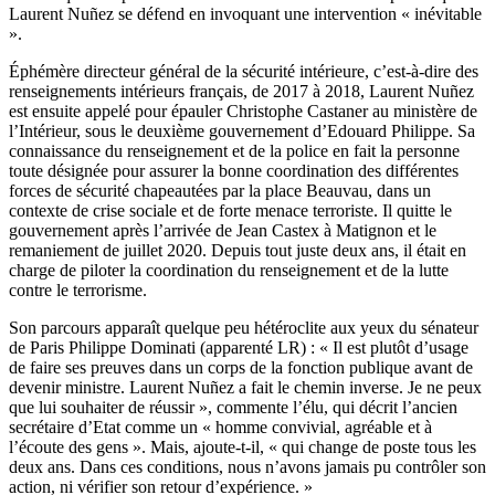
Laurent Nuñez se défend en invoquant une intervention « inévitable
».
Éphémère directeur général de la sécurité intérieure, c’est-à-dire des
renseignements intérieurs français, de 2017 à 2018, Laurent Nuñez
est ensuite appelé pour épauler Christophe Castaner au ministère de
l’Intérieur, sous le deuxième gouvernement d’Edouard Philippe. Sa
connaissance du renseignement et de la police en fait la personne
toute désignée pour assurer la bonne coordination des différentes
forces de sécurité chapeautées par la place Beauvau, dans un
contexte de crise sociale et de forte menace terroriste. Il quitte le
gouvernement après l’arrivée de Jean Castex à Matignon et le
remaniement de juillet 2020. Depuis tout juste deux ans, il était en
charge de piloter la coordination du renseignement et de la lutte
contre le terrorisme.
Son parcours apparaît quelque peu hétéroclite aux yeux du sénateur
de Paris Philippe Dominati (apparenté LR) : « Il est plutôt d’usage
de faire ses preuves dans un corps de la fonction publique avant de
devenir ministre. Laurent Nuñez a fait le chemin inverse. Je ne peux
que lui souhaiter de réussir », commente l’élu, qui décrit l’ancien
secrétaire d’Etat comme un « homme convivial, agréable et à
l’écoute des gens ». Mais, ajoute-t-il, « qui change de poste tous les
deux ans. Dans ces conditions, nous n’avons jamais pu contrôler son
action, ni vérifier son retour d’expérience. »