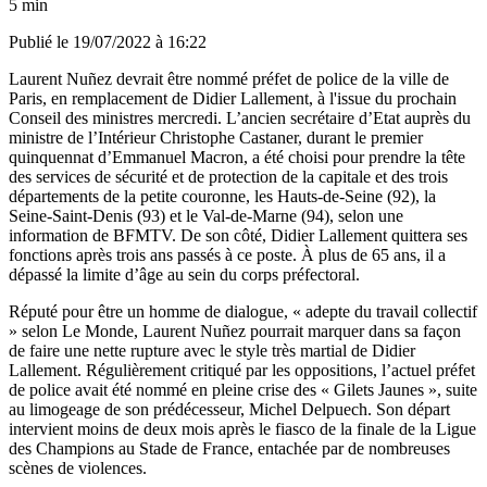
5 min
Publié le
19/07/2022 à 16:22
Laurent Nuñez devrait être nommé préfet de police de la ville de
Paris, en remplacement de Didier Lallement, à l'issue du prochain
Conseil des ministres mercredi. L’ancien secrétaire d’Etat auprès du
ministre de l’Intérieur Christophe Castaner, durant le premier
quinquennat d’Emmanuel Macron, a été choisi pour prendre la tête
des services de sécurité et de protection de la capitale et des trois
départements de la petite couronne, les Hauts-de-Seine (92), la
Seine-Saint-Denis (93) et le Val-de-Marne (94), selon une
information de
BFMTV
. De son côté, Didier Lallement quittera ses
fonctions après trois ans passés à ce poste. À plus de 65 ans, il a
dépassé la limite d’âge au sein du corps préfectoral.
Réputé pour être un homme de dialogue, « adepte du travail collectif
» selon
Le Monde
, Laurent Nuñez pourrait marquer dans sa façon
de faire une nette rupture avec le style très martial de Didier
Lallement.
Régulièrement critiqué par les oppositions
, l’actuel préfet
de police avait été nommé en pleine crise des « Gilets Jaunes », suite
au limogeage de son prédécesseur, Michel Delpuech. Son départ
intervient moins de deux mois après
le fiasco de la finale de la Ligue
des Champions au Stade de France, entachée par de nombreuses
scènes de violences.