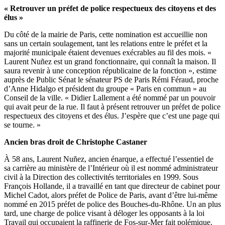
« Retrouver un préfet de police respectueux des citoyens et des
élus »
Du côté de la mairie de Paris, cette nomination est accueillie non
sans un certain soulagement, tant les relations entre le préfet et la
majorité municipale étaient devenues exécrables au fil des mois. «
Laurent Nuñez est un grand fonctionnaire, qui connaît la maison. Il
saura revenir à une conception républicaine de la fonction », estime
auprès de Public Sénat le sénateur PS de Paris Rémi Féraud, proche
d’Anne Hidalgo et président du groupe « Paris en commun » au
Conseil de la ville. « Didier Lallement a été nommé par un pouvoir
qui avait peur de la rue. Il faut à présent retrouver un préfet de police
respectueux des citoyens et des élus. J’espère que c’est une page qui
se tourne. »
Ancien bras droit de Christophe Castaner
À 58 ans, Laurent Nuñez, ancien énarque, a effectué l’essentiel de
sa carrière au ministère de l’Intérieur où il est nommé administrateur
civil à la Direction des collectivités territoriales en 1999. Sous
François Hollande, il a travaillé en tant que directeur de cabinet pour
Michel Cadot, alors préfet de Police de Paris, avant d’être lui-même
nommé en 2015 préfet de police des Bouches-du-Rhône. Un an plus
tard, une charge de police visant à déloger les opposants à la loi
Travail qui occupaient la raffinerie de Fos-sur-Mer fait polémique.