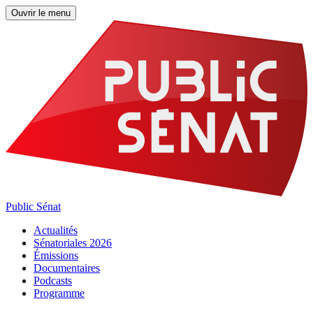
Ouvrir le menu
Public Sénat
Actualités
Sénatoriales 2026
Émissions
Documentaires
Podcasts
Programme