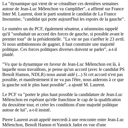
La "dynamique qui vient de se cristalliser ces dernières semaines
autour de Jean-Luc Mélenchon va s'amplifier", a affirmé sur France
Inter M. Laurent, dont le parti soutient le candidat de La France
Insoumise, "candidat qui porte aujourd'hui les espoirs de la gauche".
Le numéro un du PCF, également sénateur, a néanmoins rappelé
qu'il "souhaitait un accord des forces de gauche, si possible avant le
premier tour" de la présidentielle. "La vie ne pas s'arrêter le 23 avril.
Si nous ambitionnons de gagner, il faut construire une majorité
politique. Ces forces politiques diverses doivent se parler", a-t-il
plaidé.
"Vu que la dynamique en faveur de Jean-Luc Mélenchon est là, à
laquelle nous travaillons, je pense qu'un accord (avec le candidat PS
Benoît Hamon, NDLR) nous aurait aidé (...) Si cet accord n'est pas
possible, et manifestement il ne va pas l'être, nous aiderons à ce que
la gauche soit le plus haut possible", a ajouté M. Laurent.
Le PCF va "porter le plus haut possible la candidature de Jean-Luc
Mélenchon en espérant qu'elle franchisse le cap de la qualification
du deuxième tour, et créer les conditions d'une majorité politique
autour de lui", a-t-il insisté.
Pierre Laurent avait appelé mercredi à une rencontre entre Jean-Luc
Mélenchon, Benoît Hamon et Yannick Jadot en vue d'une