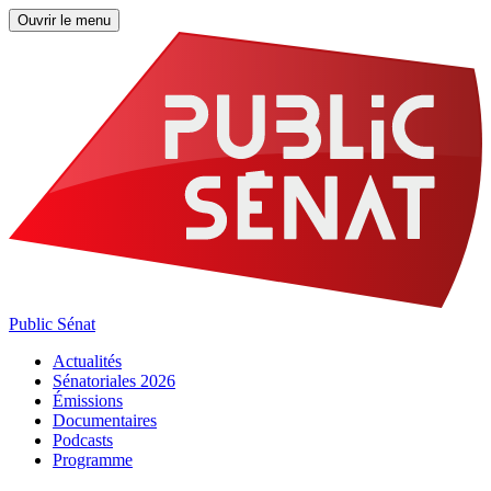
Ouvrir le menu
Public Sénat
Actualités
Sénatoriales 2026
Émissions
Documentaires
Podcasts
Programme