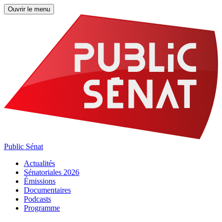
Ouvrir le menu
Public Sénat
Actualités
Sénatoriales 2026
Émissions
Documentaires
Podcasts
Programme